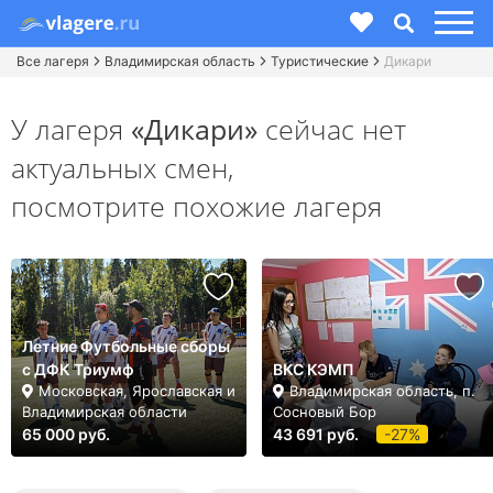
Все лагеря
Владимирская область
Туристические
Дикари
У лагеря
«Дикари»
сейчас нет
актуальных смен,
посмотрите похожие лагеря
Летние Футбольные сборы
с ДФК Триумф
ВКС КЭМП
Московская, Ярославская и
Владимирская область, п.
Владимирская области
Сосновый Бор
65 000 руб.
43 691 руб.
-27%