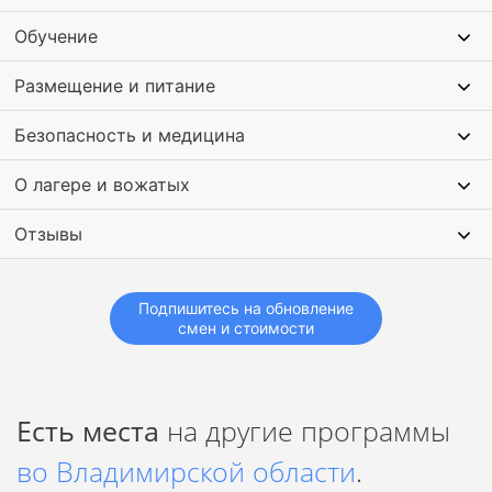
Кроме этого в лагере дети постигнут кузнечное, гончарное
Обучение
и столярное дело. Поймут как оказывать первую
медицинскую помощь, узнают основы безопасности
Размещение и питание
жизнедеятельности.
Безопасность и медицина
О лагере и вожатых
Отзывы
Подпишитесь на обновление
смен и стоимости
Есть места
на другие программы
во Владимирской области
.