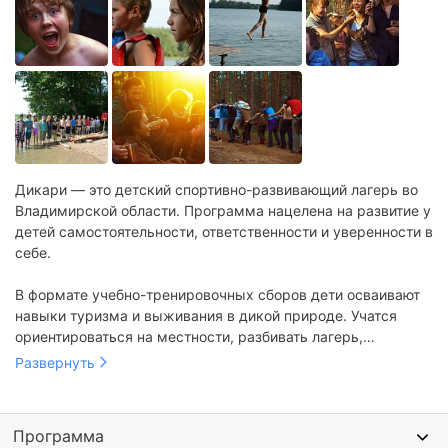
Дикари — это детский спортивно-развивающий лагерь во
Владимирской области. Программа нацелена на развитие у
детей самостоятельности, ответственности и уверенности в
себе.
В формате учебно-тренировочных сборов дети осваивают
навыки туризма и выживания в дикой природе. Учатся
ориентироваться на местности, разбивать лагерь,
разводить костер, добывать воду и готовить пищу на огне.
Развернуть
Проводятся занятия по рыбалке, экологии, стрельбе из
лука. Организуются тренировки по альпинизму и
управлению байдаркой.
Программа