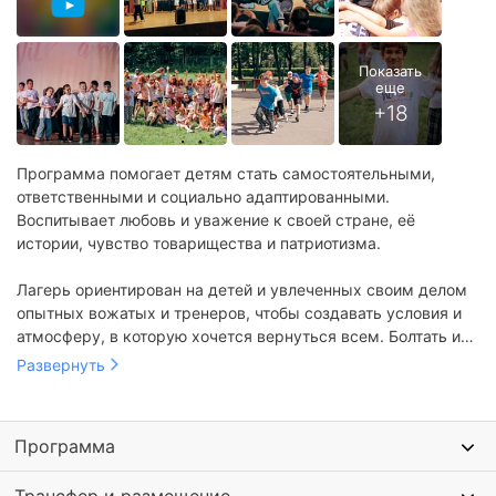
Программа помогает детям стать самостоятельными,
ответственными и социально адаптированными.
Воспитывает любовь и уважение к своей стране, её
истории, чувство товарищества и патриотизма.
Лагерь ориентирован на детей и увлеченных своим делом
опытных вожатых и тренеров, чтобы создавать условия и
атмосферу, в которую хочется вернуться всем. Болтать и
петь под гитару у костра, проходить квесты, вдоволь
налаженный режим сна, питания, творческой и
Развернуть
смеяться, от души дружить и общаться, и конечно,
физической активности;
научиться тому, что будет действительно интересно и
обучение с фокусом на игровой формат и яркие детали,
полезно.
не занимающие всё время;
Программа
игры по правилам со сверстниками, изучение и участие в
Задача вожатых, педагогов и тренеров - увлечь и
создании правил;