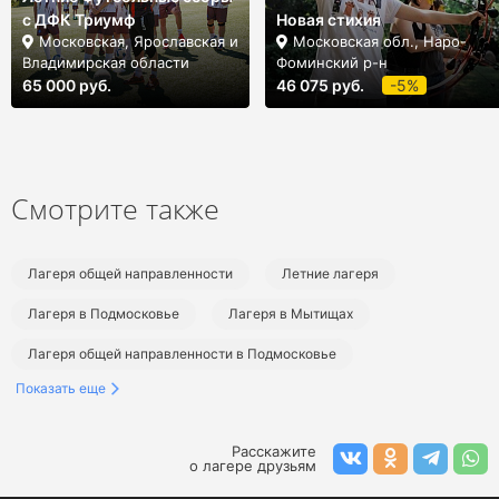
с ДФК Триумф
Новая стихия
Московская, Ярославская и
Московская обл., Наро-
Владимирская области
Фоминский р-н
65 000 руб.
46 075 руб.
-5%
Смотрите также
Лагеря общей направленности
Летние лагеря
Лагеря в Подмосковье
Лагеря в Мытищах
Лагеря общей направленности в Подмосковье
Показать еще
Летние лагеря в Подмосковье
Летние лагеря общей направленности
Расскажите
о лагере друзьям