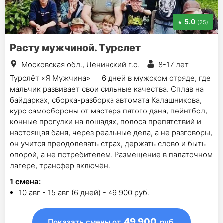
5.0
(25)
Расту мужчиной. Турслет
Московская обл., Ленинский г.о.
8-17 лет
Турслёт «Я Мужчина» — 6 дней в мужском отряде, где
мальчик развивает свои сильные качества. Сплав на
байдарках, сборка-разборка автомата Калашникова,
курс самообороны от мастера пятого дана, пейнтбол,
конные прогулки на лошадях, полоса препятствий и
настоящая баня, через реальные дела, а не разговоры,
он учится преодолевать страх, держать слово и быть
опорой, а не потребителем. Размещение в палаточном
лагере, трансфер включён.
1
смена
:
10 авг - 15 авг (6 дней) - 49 900 руб.
49 900
Показать смены
от
руб.