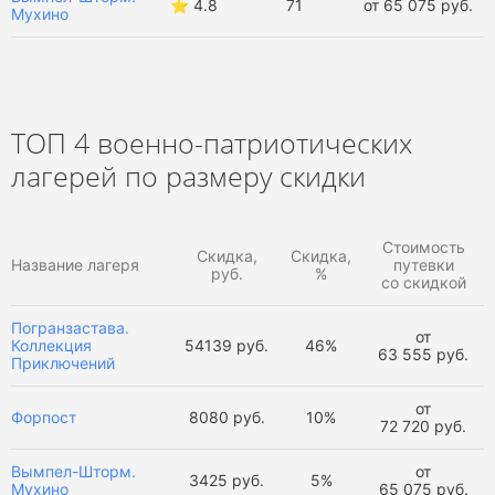
⭐️ 4.8
71
от 65 075 руб.
Мухино
ТОП 4 военно-патриотических
лагерей по размеру скидки
Стоимость
Скидка,
Скидка,
Название лагеря
путевки
руб.
%
со скидкой
Погранзастава.
от
Коллекция
54139 руб.
46%
63 555 руб.
Приключений
от
Форпост
8080 руб.
10%
72 720 руб.
Вымпел-Шторм.
от
3425 руб.
5%
Мухино
65 075 руб.