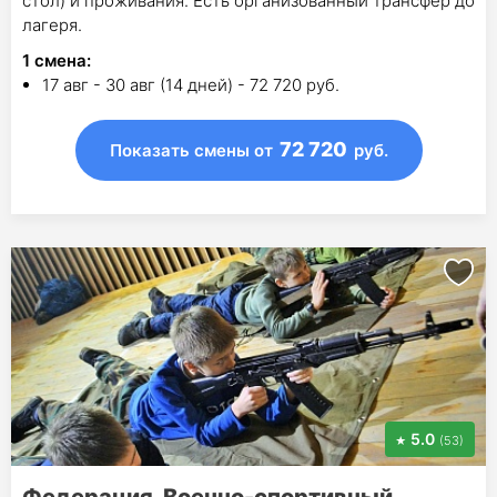
стол) и проживания. Есть организованный трансфер до
лагеря.
1
смена
:
17 авг - 30 авг (14 дней) - 72 720 руб.
72 720
Показать смены
от
руб.
5.0
(53)
Федерация. Военно-спортивный