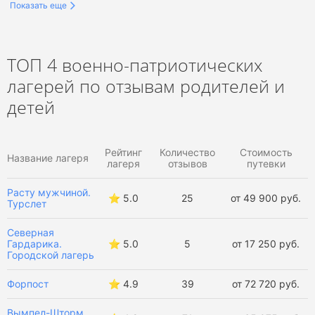
Показать еще
Военно-патриотические лагеря в Краснодарском крае
Военно-патриотические лагеря в Туапсе
ТОП 4 военно-патриотических
лагерей по отзывам родителей и
Военно-патриотические лагеря в России
детей
Летние военно-патриотические лагеря
Рейтинг
Количество
Стоимость
Зимние военно-патриотические лагеря
Название лагеря
лагеря
отзывов
путевки
Осенние военно-патриотические лагеря
Расту мужчиной.
⭐️ 5.0
25
от 49 900 руб.
Турслет
Северная
Гардарика.
⭐️ 5.0
5
от 17 250 руб.
Городской лагерь
Форпост
⭐️ 4.9
39
от 72 720 руб.
Вымпел-Шторм.