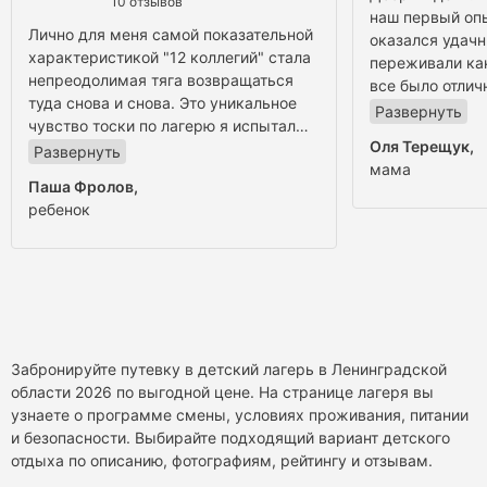
10 отзывов
наш первый опы
Лично для меня самой показательной
оказался удачн
характеристикой "12 коллегий" стала
переживали как
непреодолимая тяга возвращаться
все было отлич
туда снова и снова. Это уникальное
вожатым 2 отр
Развернуть
чувство тоски по лагерю я испытал
Особенно хочет
Оля Терещук
,
только здесь, несмотря на то, что в
Развернуть
я и сын от неё 
мама
своей жизни я посетил немало
Всегда приветл
Паша Фролов
,
детских лагерей.
доброжелатель
ребенок
Прежде всего, уникальность 12
обязательна...
коллегий в семейной обстановке,
действительно
царящей на территории лагеря. Не
Понравились б
могу вспомнить ни одного случая
питание, сама 
отношений "учитель-ученик", когда
заняты, отличн
психологи приказывали что-то делать
родительский д
ребенку. Вся система лагеря
достойно и на 
Забронируйте путевку в детский лагерь в Ленинградской
построена на доверии и уважении
следующий год
области 2026 по выгодной цене. На странице лагеря вы
друг к другу. Это раскрепощает и
Вам!!!
узнаете о программе смены, условиях проживания, питании
детей, и вожатых/психологов.
и безопасности. Выбирайте подходящий вариант детского
Второй, но не по значимости,
отдыха по описанию, фотографиям, рейтингу и отзывам.
причиной уникальности 12 коллегий