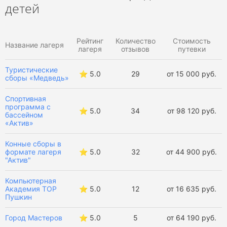
детей
Семейные лагеря в Ленинградской области
Рейтинг
Количество
Стоимость
Оздоровительные лагеря в Ленинградской области
Название лагеря
лагеря
отзывов
путевки
Английские лагеря в Ленинградской области
Туристические
⭐️ 5.0
29
от 15 000 руб.
сборы «Медведь»
Баскетбольные лагеря в Ленинградской области
Спортивная
программа с
⭐️ 5.0
34
от 98 120 руб.
Футбольные лагеря в Ленинградской области
бассейном
«Актив»
Лагеря программирования в Ленинградской области
Конные сборы в
формате лагеря
⭐️ 5.0
32
от 44 900 руб.
Театральные лагеря в Ленинградской области
"Актив"
Компьютерная
Музыкальные лагеря в Ленинградской области
Академия ТОР
⭐️ 5.0
12
от 16 635 руб.
Пушкин
Танцевальные лагеря в Ленинградской области
Город Мастеров
⭐️ 5.0
5
от 64 190 руб.