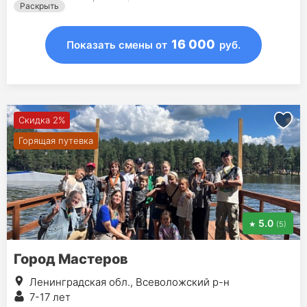
3 янв - 9 янв (7 дней) - 35 000 руб.
Раскрыть
16 000
Показать смены
от
руб.
Скидка 2%
Горящая путевка
5.0
(5)
Город Мастеров
Ленинградская обл., Всеволожский р-н
7-17 лет