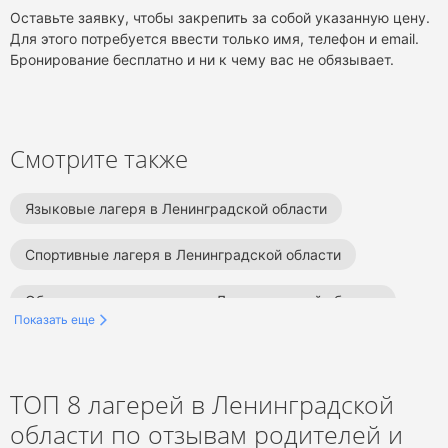
безусловно является сам процесс
Оставьте заявку, чтобы закрепить за собой указанную цену.
тренингов. Вспоминая себя, именно 12
Для этого потребуется ввести только имя, телефон и email.
коллегий помогли мне
Бронирование бесплатно и ни к чему вас не обязывает.
сформироваться как личности в
самый трудный период моей жизни -
подростковом возрасте. То внимание,
которое мне уделяли психологи
Смотрите также
приумножило все то хорошее, что
было во мне тогда.
Спасибо большое 12 коллегиям за ту
Языковые лагеря в Ленинградской области
работу, которую они делают.
Искренне рекомендую всем
Спортивные лагеря в Ленинградской области
родителям и детям это потрясающее
место.
Образовательные лагеря в Ленинградской области
Показать еще
Творческие лагеря в Ленинградской области
Тематические лагеря в Ленинградской области
ТОП 8 лагерей в Ленинградской
области по отзывам родителей и
Туристические лагеря в Ленинградской области