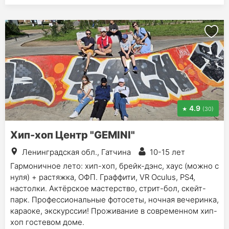
4.9
(30)
Хип-хоп Центр "GEMINI"
Ленинградская обл., Гатчина
10-15 лет
Гармоничное лето: хип-хоп, брейк-дэнс, хаус (можно с
нуля) + растяжка, ОФП. Граффити, VR Oculus, PS4,
настолки. Актёрское мастерство, стрит-бол, скейт-
парк. Профессиональные фотосеты, ночная вечеринка,
караоке, экскурссии! Проживание в современном хип-
хоп гостевом доме.