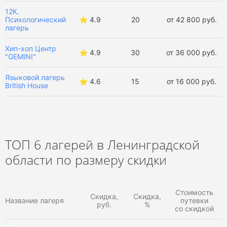
Палаточные лагеря в Ленинградской области
12К.
Психологический
⭐️ 4.9
20
от 42 800 руб.
Робототехнические лагеря в Ленинградской области
лагерь
Профориентационные лагеря в Ленинградской области
Хип-хоп Центр
⭐️ 4.9
30
от 36 000 руб.
"GEMINI"
Художественные лагеря в Ленинградской области
Языковой лагерь
⭐️ 4.6
15
от 16 000 руб.
British House
Кинолагеря в Ленинградской области
Летние лагеря в Ленинградской области
ТОП 6 лагерей в Ленинградской
Весенние лагеря в Ленинградской области
области по размеру скидки
Зимние лагеря в Ленинградской области
Осенние лагеря в Ленинградской области
Стоимость
Скидка,
Скидка,
Название лагеря
путевки
руб.
%
со скидкой