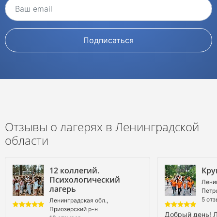
Подписаться
Отзывы о лагерях в Ленинградской
области
12 коллегий.
Кру
Психологический
Ленин
лагерь
Петр
5 от
Ленинградская обл.,
Приозерский р-н
Добрый день! Л