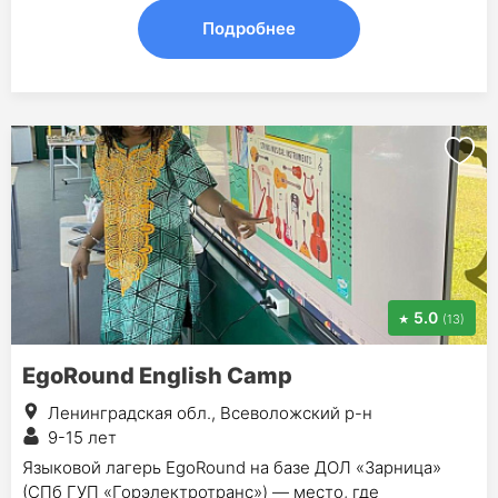
Подробнее
5.0
(13)
EgoRound English Camp
Ленинградская обл., Всеволожский р-н
9-15 лет
Языковой лагерь EgoRound на базе ДОЛ «Зарница»
(СПб ГУП «Горэлектротранс») — место, где