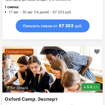
1
смена
:
17 авг - 30 авг (14 дней) - 67 203 руб.
67 203
Показать смены
от
руб.
Горящая путевка
5.0
(27)
Хит продаж
Oxford Camp. Эксперт