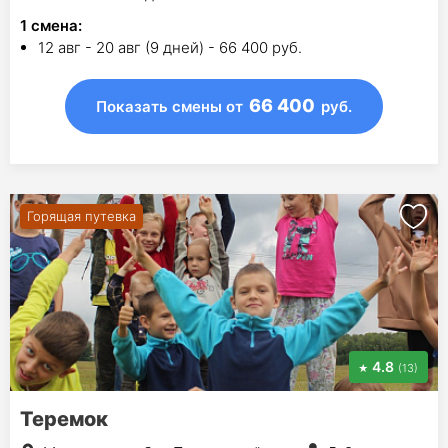
1
смена
:
12 авг - 20 авг (9 дней) - 66 400 руб.
66 400
Показать смены
от
руб.
Горящая путевка
4.8
(13)
Теремок