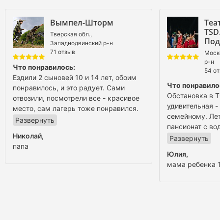
Вымпел-Шторм
Теа
TSD
Тверская обл.,
Под
Западнодвинский р-н
71 отзыв
Моск
р-н
Что понравилось:
54 о
Ездили 2 сыновей 10 и 14 лет, обоим
Что понравило
понравилось, и это радует. Сами
Обстановка в 
отвозили, посмотрели все - красивое
удивительная -
место, сам лагерь тоже понравился.
семейному. Ле
Обратно ехали на автобусе - тоже все
Развернуть
пансионат с во
хорошо, удобное место для автобуса.
О вожатых и персонале:
Николай
,
а так очень ши
Развернуть
Замечание от меня: младшему
папа
более поздний,
О вожатых и п
ребенку нужно было помочь
Юлия
,
просыпались - 
Вожатые очень
научиться зашнуровывать ботинки и
мама ребенка 1
час расписание
Елизавета были
пришлось ходить в сандалиях. От
плюс! Уже купи
детей охватили,
детей не было абсолютно никаких
каникулы туда
внимания, очен
претензий, обид на вожатых нет,
О размещении:
были, трансфер
О размещении:
конфликтов не было.
Трудностей не было, просто рядом
привозили, но э
Понравилось вс
шумели дети, нормальное
восторге!