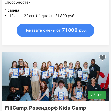
способностей.
1
смена
:
12 авг - 22 авг (11 дней) - 71 800 руб.
71 800
Показать смены
от
руб.
5.0
(3)
FillCamp. Розендорф Kids’Camp