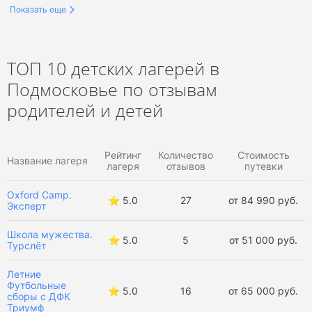
Показать еще
Творческие лагеря в Подмосковье
Тематические лагеря в Подмосковье
ТОП 10 детских лагерей в
Подмосковье по отзывам
Туристические лагеря в Подмосковье
родителей и детей
Семейные лагеря в Подмосковье
Рейтинг
Количество
Стоимость
Оздоровительные лагеря в Подмосковье
Название лагеря
лагеря
отзывов
путевки
Военно-патриотические лагеря в Подмосковье
Oxford Camp.
⭐️ 5.0
27
от 84 990 руб.
Эксперт
Английские лагеря в Подмосковье
Школа мужества.
⭐️ 5.0
5
от 51 000 руб.
Турслёт
Конные лагеря в Подмосковье
Летние
Баскетбольные лагеря в Подмосковье
Футбольные
⭐️ 5.0
16
от 65 000 руб.
сборы с ДФК
Триумф