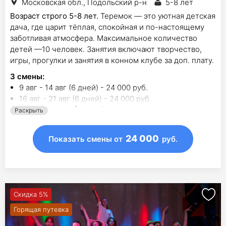
Московская обл., Подольский р-н
5-8 лет
Возраст строго 5-8 лет.
Теремок — это уютная детская
дача, где царит тёплая, спокойная и по-настоящему
заботливая атмосфера. Максимальное количество
детей —10 человек. Занятия включают творчество,
игры, прогулки и занятия в конном клубе за доп. плату.
3
смены
:
9 авг - 14 авг (6 дней) - 24 000 руб.
16 авг - 21 авг (6 дней) - 24 000 руб.
23 авг - 28 авг (6 дней) - 25 000 руб.
Раскрыть
24 000
Показать смены
от
руб.
Скидка 5%
Горящая путевка