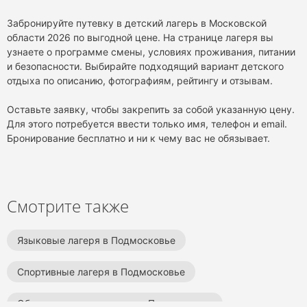
проживание в лагере было в целом.
О программе:
О программе:
Забронируйте путевку в детский лагерь в Московской
Сами занятия 
Тимофею все понравилось, а то, что
области 2026 по выгодной цене. На странице лагеря вы
грамотно постр
не понравилось - это прям ерунда:
узнаете о программе смены, условиях проживания, питании
слишком много
поднимали в 7 утра, дисциплина.
и безопасности. Выбирайте подходящий вариант детского
активностей и 
Вспоминает с восторгом.
отдыха по описанию, фотографиям, рейтингу и отзывам.
прям идеально
занятий очень 
Оставьте заявку, чтобы закрепить за собой указанную цену.
Для этого потребуется ввести только имя, телефон и email.
Бронирование бесплатно и ни к чему вас не обязывает.
Смотрите также
Языковые лагеря в Подмосковье
Спортивные лагеря в Подмосковье
Образовательные лагеря в Подмосковье