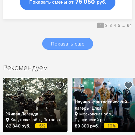
75 050
Показать смены
от
руб.
1
2
3
4
5
...
64
Показать еще
Рекомендуем
Научно-фантастический
лагерь "Ëлка"
Живая Легенда
Московская обл.,
Калужская обл., Петрово
Пушкинский р-н
82 840 руб.
-5%
89 300 руб.
-10%