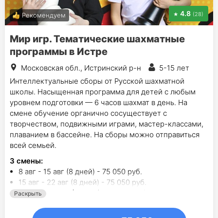
4.8
(28)
Рекомендуем
Мир игр. Тематические шахматные
программы в Истре
Московская обл., Истринский р-н
5-15 лет
Интеллектуальные сборы от Русской шахматной
школы. Насыщенная программа для детей с любым
уровнем подготовки — 6 часов шахмат в день. На
смене обучение органично сосуществует с
творчеством, подвижными играми, мастер-классами,
плаванием в бассейне. На сборы можно отправиться
всей семьей.
3
смены
:
8 авг - 15 авг (8 дней) - 75 050 руб.
15 авг - 22 авг (8 дней) - 75 050 руб.
22 авг - 29 авг (8 дней) - 75 050 руб.
Раскрыть