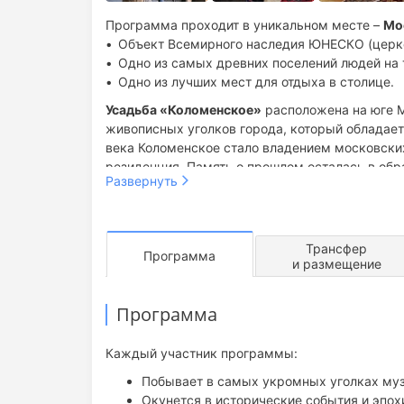
Программа проходит в уникальном месте –
Мо
Объект Всемирного наследия ЮНЕСКО (церков
Одно из самых древних поселений людей на
Одно из лучших мест для отдыха в столице.
Усадьба «Коломенское»
расположена на юге М
живописных уголков города, который обладает
века Коломенское стало владением московских 
резиденция. Память о прошлом осталась в обр
Развернуть
хранятся древние артефакты, собрание редчай
архитектурных памятников и церквей, уникаль
И теперь в этом уникальном месте летом про
Трансфер
Программа
Робинзонада,
разработанный совместно с сот
и размещение
В наши дни Коломенское – часть мегаполиса Мо
Программа
сотрудниками музея заповедника Коломенское
историческое путешествие.
Каждый участник программы:
Участникам предстоит узнать,
как был устроен
русская царица, в какие игрушки играли царев
Побывает в самых укромных уголках муз
Окунется в исторические события и эпох