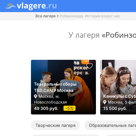
Все лагеря
Робинзонада. История вокруг нас
У лагеря
«Робинзо
Театральные сборы
TSD.CAMP Москва
Каникулы с Cyb
Москва, м.
Новослободская
Москва, 5 фи
49 305 руб.
-5%
15 500 руб.
Творческие лагеря
Образовательные лаг