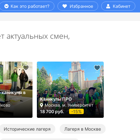
Как это работает?
Избранное
Кабинет
т актуальных смен,
-каникулы в
Каникулы ПРО
лково
Москва, м. Университет
18 700 руб.
-15%
Исторические лагеря
Лагеря в Москве