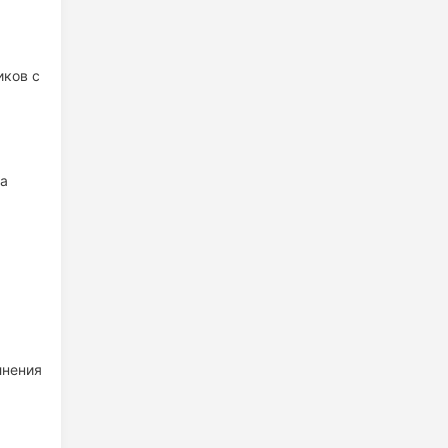
иков с
на
лнения