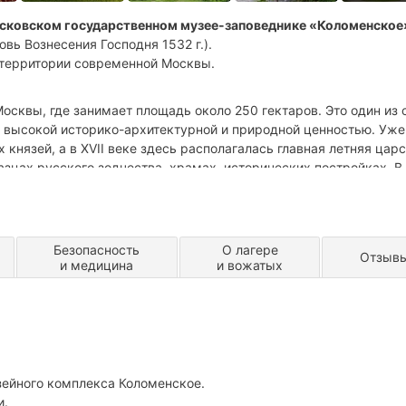
сковском государственном музее-заповеднике «Коломенское
ь Вознесения Господня 1532 г.).
 территории современной Москвы.
осквы, где занимает площадь около 250 гектаров. Это один из
 высокой историко-архитектурной и природной ценностью. Уже 
князей, а в XVII веке здесь располагалась главная летняя цар
азцах русского зодчества, храмах, исторических постройках. В
ших рукописей и старопечатных книг, ценности из несохранивш
ные коллекции икон, резного дерева и керамики.
йдет
детский городской музейный лагерь Клуба путешественн
Безопасность
О лагере
Отзыв
рудниками музея-заповедника «Коломенское».
и медицина
и вожатых
сква, но так было не всегда. В этой программе ребята вместе с
 и инструкторами КП Робинзонада отправятся в настоящее
 Государев двор, сколько часов длился царский пир, чем зани
ичи и царевны.
ейного комплекса Коломенское.
и.