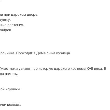
ли при царском дворе.
рушку.
нные растения.
ениров.
ольчика. Проходит в Доме сына кузнеца.
Участники узнают про историю царского костюма XVII века. В
на память.
ой игрушки.
ники коллаж.