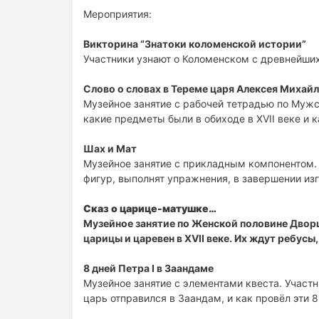
Мероприятия:
Викторина “Знатоки коломенской истории”
Участники узнают о Коломенском с древнейших
Слово о словах в Тереме царя Алексея Михай
Музейное занятие с рабочей тетрадью по Мужс
какие предметы были в обиходе в XVII веке и к
Шах и Мат
Музейное занятие с прикладным компонентом. 
фигур, выполнят упражнения, в завершении из
Сказ о царице-матушке…
Музейное занятие по Женской половине Дворц
царицы и царевен в XVII веке. Их ждут ребусы
8 дней Петра I в Заандаме
Музейное занятие с элементами квеста. Участн
царь отправился в Заандам, и как провёл эти 8