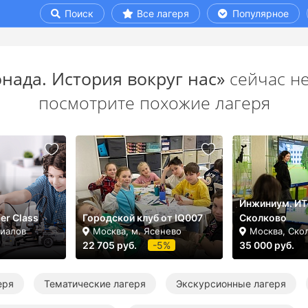
Поиск
Все лагеря
Популярное
нада. История вокруг нас»
сейчас не
посмотрите похожие лагеря
Инжиниум. ИТ
er Class
Городской клуб от IQ007
Сколково
лиалов
Москва, м. Ясенево
Москва, Ско
22 705 руб.
-5%
35 000 руб.
еря
Тематические лагеря
Экскурсионные лагеря