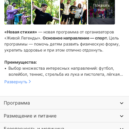
«Новая стихия»
— новая программа от организаторов
«Живой Легенды».
Основное направление — спорт.
Цель
программы — помочь детям развить физическую форму,
укрепить здоровье и при этом отлично отдохнуть.
Преимущества:
Выбор множества интересных направлений: футбол,
волейбол, теннис, стрельба из лука и пистолета, лёгкая
Безопасность и постоянная связь с родителями.
атлетика, спортивный меч — до 5 секций ежедневно.
Развернуть
Опытные руководители — бывшие спортсмены, которые
делают каждую секцию максимально интересной и
эффективной.
Программа
Расположение в прекрасном месте в Подмосковье, всего
в нескольких минутах езды от столицы!
Размещение и питание
Помимо спорта дети играют в стратегические настольные
игры и мастерят классные вещи своими руками.
Безопасность и медицина