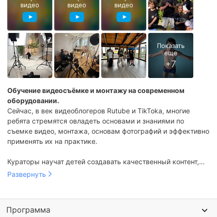
видео
видео
видео
Обучение видеосъёмке и монтажу на современном
оборудовании.
Сейчас, в век видеоблогеров Rutube и TikToka, многие
ребята стремятся овладеть основами и знаниями по
съемке видео, монтажа, основам фотографий и эффективно
применять их на практике.
Кураторы научат детей создавать качественный контент,
способный покорить любого зрителя. Они научат ребенка
сценарист,
Развернуть
снимать и монтировать видео так, что под каждым
режиссер,
роликом будет собираться много лайков и подписок!
оператор,
Научат залетать в топ и удерживаться там несколько
монтажер,
Программа
месяцев.
художник композиции