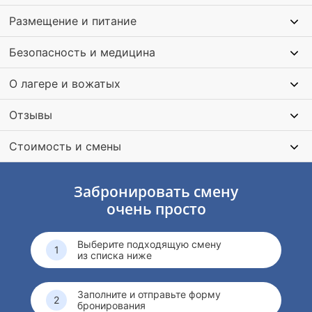
и другие, связанные с видеоблогом профессии.
Размещение и питание
Дети попробуют такую классную, интересную и такую
актуальную в нашем современном мире профессию —
Безопасность и медицина
видеоблогер!
Заезд создан для того, чтобы исполнять детскую мечту!
О лагере и вожатых
В будущем дети смогут освоить такие профессии как:
Отзывы
Стоимость и смены
Забронировать смену
очень просто
Выберите подходящую смену
из списка ниже
Заполните и отправьте форму
бронирования