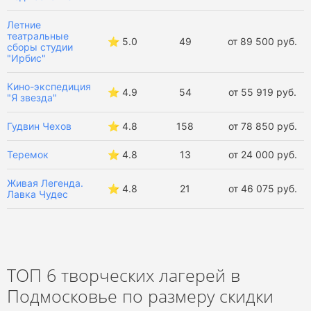
Летние творческие лагеря
Летние
театральные
⭐️ 5.0
49
от 89 500 руб.
сборы студии
Весенние творческие лагеря
"Ирбис"
Зимние творческие лагеря
Кино-экспедиция
⭐️ 4.9
54
от 55 919 руб.
"Я звезда"
Осенние творческие лагеря
Гудвин Чехов
⭐️ 4.8
158
от 78 850 руб.
Лагеря для детей в Подмосковье
Теремок
⭐️ 4.8
13
от 24 000 руб.
Детские творческие лагеря
Все детские лагеря
Живая Легенда.
⭐️ 4.8
21
от 46 075 руб.
Лавка Чудес
ТОП 6 творческих лагерей в
Подмосковье по размеру скидки