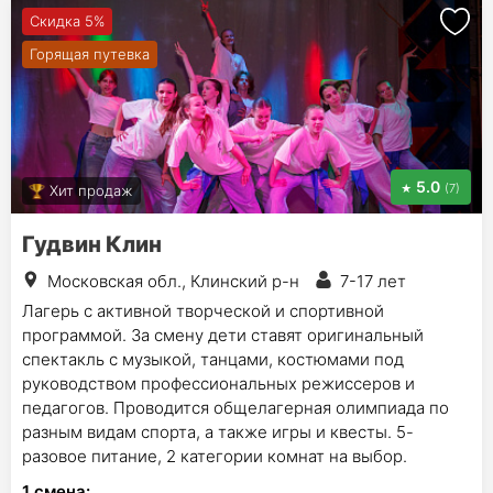
Скидка 5%
Горящая путевка
5.0
(7)
Хит продаж
Гудвин Клин
Московская обл., Клинский р-н
7-17 лет
Лагерь с активной творческой и спортивной
программой. За смену дети ставят оригинальный
спектакль с музыкой, танцами, костюмами под
руководством профессиональных режиссеров и
педагогов. Проводится общелагерная олимпиада по
разным видам спорта, а также игры и квесты. 5-
разовое питание, 2 категории комнат на выбор.
1
смена
: