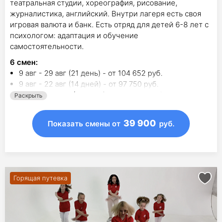
театральная студии, хореография, рисование,
журналистика, английский. Внутри лагеря есть своя
игровая валюта и банк. Есть отряд для детей 6-8 лет с
психологом: адаптация и обучение
самостоятельности.
6
смен
:
9 авг - 29 авг (21 день) - от 104 652 руб.
9 авг - 22 авг (14 дней) - от 97 750 руб.
20 авг - 29 авг (10 дней) - от 69 200 руб.
Раскрыть
3 окт - 10 окт (8 дней) - от 39 900 руб.
24 окт - 31 окт (8 дней) - от 39 900 руб.
39 900
Показать смены
от
руб.
14 ноя - 21 ноя (8 дней) - от 39 900 руб.
Горящая путевка