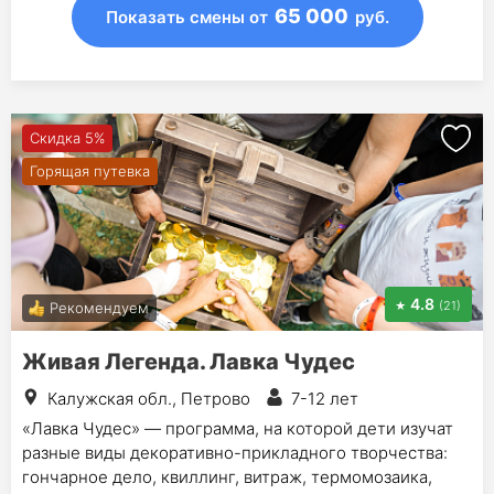
65 000
Показать смены
от
руб.
Скидка 5%
Горящая путевка
4.8
(21)
Рекомендуем
Живая Легенда. Лавка Чудес
Калужская обл., Петрово
7-12 лет
«Лавка Чудес» — программа, на которой дети изучат
разные виды декоративно-прикладного творчества:
гончарное дело, квиллинг, витраж, термомозаика,