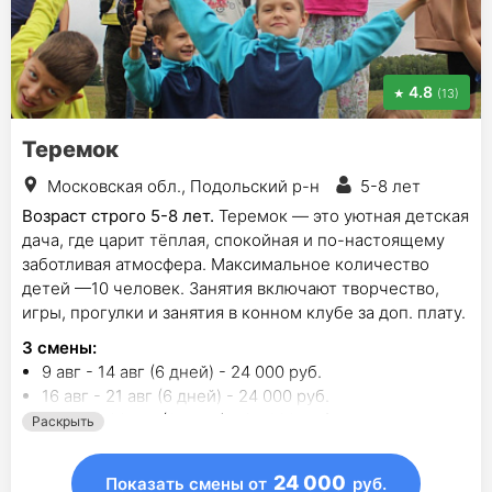
4.8
(13)
Теремок
Московская обл., Подольский р-н
5-8 лет
Возраст строго 5-8 лет.
Теремок — это уютная детская
дача, где царит тёплая, спокойная и по-настоящему
заботливая атмосфера. Максимальное количество
детей —10 человек. Занятия включают творчество,
игры, прогулки и занятия в конном клубе за доп. плату.
3
смены
:
9 авг - 14 авг (6 дней) - 24 000 руб.
16 авг - 21 авг (6 дней) - 24 000 руб.
23 авг - 28 авг (6 дней) - 25 000 руб.
Раскрыть
24 000
Показать смены
от
руб.