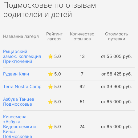
Подмосковье по отзывам
Творческие лагеря в Анапе
родителей и детей
Творческие лагеря в Туапсе
Рейтинг
Количество
Стоимость
Творческие лагеря в Крыму
Название лагеря
лагеря
отзывов
путевки
Творческие лагеря в Москве
Рыцарский
замок. Коллекция
⭐️ 5.0
13
от 55 005 руб.
Приключений
Творческие лагеря в Санкт-Петербурге
Гудвин Клин
⭐️ 5.0
7
от 58 425 руб.
Творческие лагеря в России
Terra Nostra Camp
⭐️ 5.0
62
от 39 900 руб.
Творческие лагеря за границей
Азбука Танцев
⭐️ 5.0
51
от 65 000 руб.
Подмосковье
Творческие лагеря в Калужской области
Киносмена
Творческие лагеря во Владимирской области
«Азбука
Видеосъемки и
⭐️ 5.0
24
от 65 000 руб.
Кино»
Творческие лагеря в Ярославской области
Подмосковье