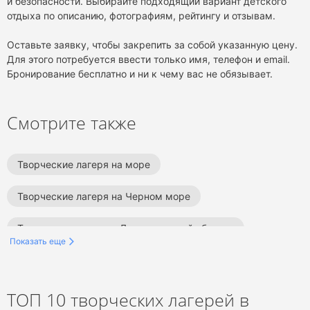
и безопасности. Выбирайте подходящий вариант детского
отдыха по описанию, фотографиям, рейтингу и отзывам.
Оставьте заявку, чтобы закрепить за собой указанную цену.
Для этого потребуется ввести только имя, телефон и email.
Бронирование бесплатно и ни к чему вас не обязывает.
Смотрите также
Творческие лагеря на море
Творческие лагеря на Черном море
Творческие лагеря в Ленинградской области
Показать еще
Творческие лагеря в Краснодарском крае
Творческие лагеря в Сочи
ТОП 10 творческих лагерей в