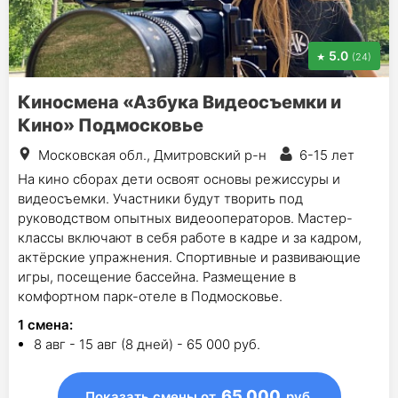
5.0
(24)
Киносмена «Азбука Видеосъемки и
Кино» Подмосковье
Московская обл., Дмитровский р-н
6-15 лет
На кино сборах дети освоят основы режиссуры и
видеосъемки. Участники будут творить под
руководством опытных видеооператоров. Мастер-
классы включают в себя работe в кадре и за кадром,
актёрские упражнения. Cпортивные и развивающие
игры, посещение бассейна. Размещение в
комфортном парк-отеле в Подмосковье.
1
смена
:
8 авг - 15 авг (8 дней) - 65 000 руб.
65 000
Показать смены
от
руб.