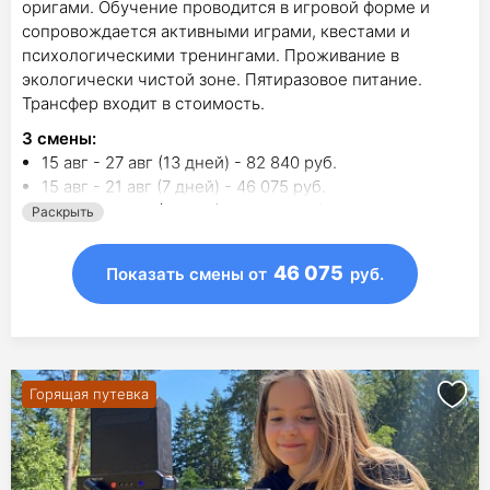
оригами. Обучение проводится в игровой форме и
сопровождается активными играми, квестами и
психологическими тренингами. Проживание в
экологически чистой зоне. Пятиразовое питание.
Трансфер входит в стоимость.
3
смены
:
15 авг - 27 авг (13 дней) - 82 840 руб.
15 авг - 21 авг (7 дней) - 46 075 руб.
21 авг - 27 авг (7 дней) - 46 075 руб.
Раскрыть
46 075
Показать смены
от
руб.
Горящая путевка