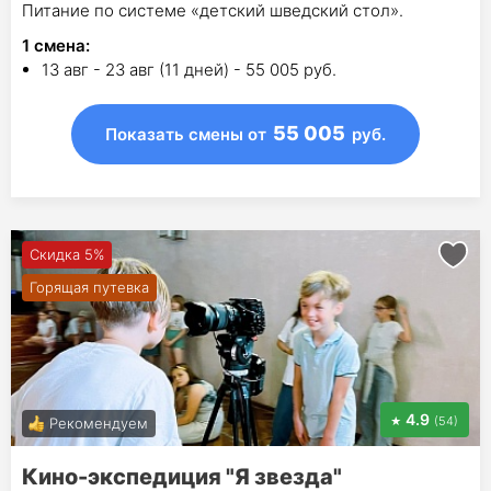
Питание по системе «детский шведский стол».
1
смена
:
13 авг - 23 авг (11 дней) - 55 005 руб.
55 005
Показать смены
от
руб.
Скидка 5%
Горящая путевка
4.9
(54)
Рекомендуем
Кино-экспедиция "Я звезда"