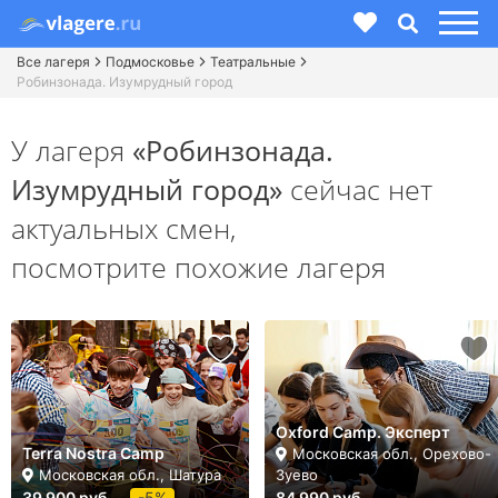
Все лагеря
Подмосковье
Театральные
Робинзонада. Изумрудный город
У лагеря
«Робинзонада.
Изумрудный город»
сейчас нет
актуальных смен,
посмотрите похожие лагеря
Oxford Camp. Эксперт
Terra Nostra Camp
Московская обл., Орехово-
Московская обл., Шатура
Зуево
39 900 руб.
-5%
84 990 руб.