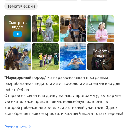
Тематический
Смотреть
видео
"Изумрудный город"
- это развивающая программа,
разработанная педагогами и психологами специально для
ребят 7-9 лет.
Отправляя сына или дочку на нашу программу, вы дарите
увлекательное приключение, волшебную историю, в
которой ребенок не зритель, а активный участник. Здесь
все обретает новые краски, и каждый может стать героем!
Вся жизнь ребят на программе это путешествие в
Развернуть