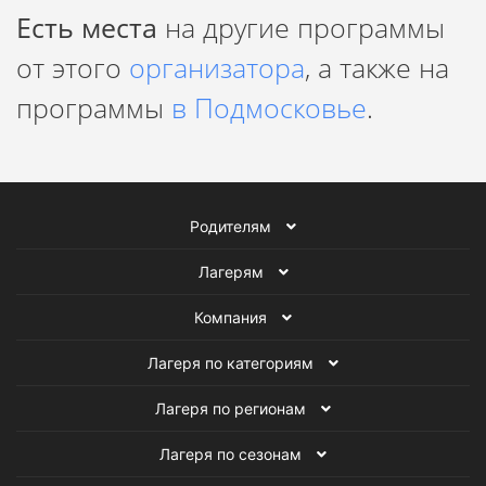
занятия проходят в интерактивной, интересной и понятной
Есть места
на другие программы
ребенку форме.
от этого
организатора
, а также на
программы
в Подмосковье
.
Родителям
Лагерям
Компания
Лагеря по категориям
Лагеря по регионам
Лагеря по сезонам