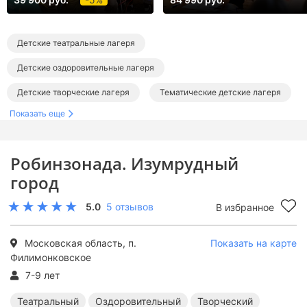
Детские театральные лагеря
Детские оздоровительные лагеря
Детские творческие лагеря
Тематические детские лагеря
Показать еще
Детские лагеря с бассейном
Детские лагеря в Подмосковье
Робинзонада. Изумрудный
Театральные лагеря в Подмосковье
город
Оздоровительные лагеря в Подмосковье
5.0
5 отзывов
В избранное
Творческие лагеря в Подмосковье
Тематические лагеря в Подмосковье
Московская область, п.
Показать на карте
Филимонковское
Лагеря с бассейном в Подмосковье
7-9 лет
Театральный
Оздоровительный
Творческий