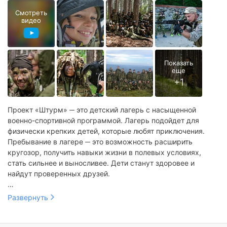
Смотреть
видео
Проект «Штурм» ─ это детский лагерь с насыщенной
военно-спортивной программой. Лагерь подойдет для
физически крепких детей, которые любят приключения.
Пребывание в лагере ─ это возможность расширить
кругозор, получить навыки жизни в полевых условиях,
стать сильнее и выносливее. Дети станут здоровее и
найдут проверенных друзей.
Программа лагеря состоит из занятий по рукопашному бою,
Развернуть
самообороне без оружия, выполнению разведывательных
задач, ведению боя. Также дети учатся обустраивать
лагерь в полевых условиях: собирать дрова, ставить