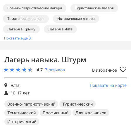
Военно-патриотические лагеря
Туристические лагеря
Тематические лагеря
Исторические лагеря
Лагеря в Крыму
Лагеря в Ялте
Показать еще
Военно-патриотические лагеря в Крыму
Туристические лагеря в Крыму
Лагерь навыка. Штурм
Тематические лагеря в Крыму
4.7
7 отзывов
В избранное
Ялта
Показать на карте
10-17 лет
Военно-патриотический
Туристический
Тематический
Профильный
Для мальчиков
Исторический