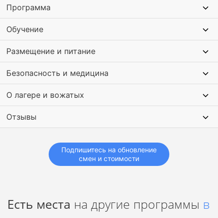
Программа
палатки, готовить пищу на костре.
Обучение
Дети играют в пейнтбол, учатся маскироваться, тактически
действовать в команде. Проводятся спортивные
Размещение и питание
тренировки, вечерние свечки, просмотр и обсуждение
тематических фильмов.
Безопасность и медицина
О лагере и вожатых
Отзывы
Подпишитесь на обновление
смен и стоимости
Есть места
на другие программы
в