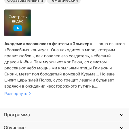
Образовательный
Тематический
Творческие лагеря в Сочи
Образовательные лагеря в Сочи
Тематические лагеря в Сочи
Смотреть
видео
Академия славянского фэнтези «Эльскер»
— одна из школ
«Волшебных каникул». Она находится в мире, которым
правит любовь, как повелел его создатель, небесный
дракон Кьённ. Там мурлычет кот Баюн, со свистом
рассекают небо мощными крыльями птицы Гамаюн и
Сирин, метет пол бородатый домовой Кузьма… Но еще
шипит царь змей Полоз, сухо трещит леший и булькает
водяной в ожидании неосторожного путника.
Развернуть
Иногда детям нужна передышка от учебы, экзаменов,
развития hard skills и достигаторства, которую им дает
погружение в магический мир. В «Эльскере» каждый
Программа
чувствует себя нужным и любимым, будет услышанным и
понятым.
Обучение