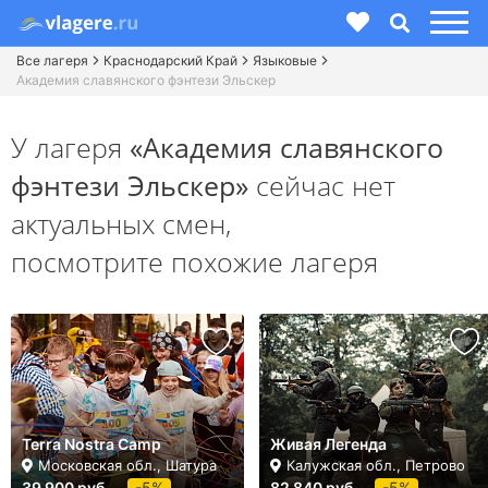
Все лагеря
Краснодарский Край
Языковые
Академия славянского фэнтези Эльскер
У лагеря
«Академия славянского
фэнтези Эльскер»
сейчас нет
актуальных смен,
посмотрите похожие лагеря
Terra Nostra Camp
Живая Легенда
Московская обл., Шатура
Калужская обл., Петрово
39 900 руб.
-5%
82 840 руб.
-5%