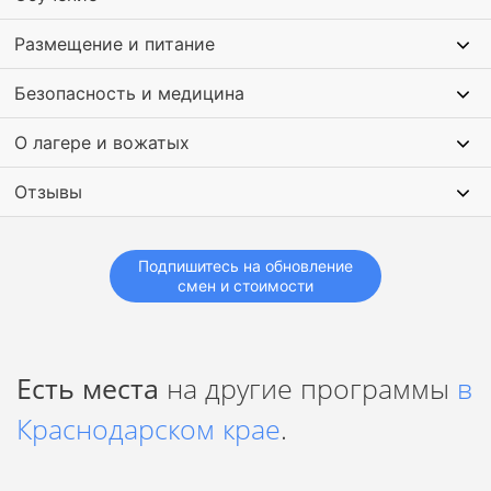
Команда вожатых, работающая вместе годами, создает
Размещение и питание
волшебный фэнтези-мир, где каждый становится важным
участником приключения, обретает друзей,
раскрепощается, учится брать на себя ответственность,
Безопасность и медицина
принимает решения, развивает soft skills и растет как
личность в атмосфере тепла и любви.
О лагере и вожатых
Отзывы
Подпишитесь на обновление
смен и стоимости
Есть места
на другие программы
в
Краснодарском крае
.