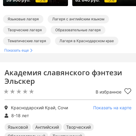
Языковые лагеря
Лагеря с английским языком
Творческие лагеря
Образовательные лагеря
Тематические лагеря
Лагеря в Краснодарском крае
Показать еще
Лагеря в Сочи
Лагеря в Розе Хутор
Лагеря в Красной Поляне
Академия славянского фэнтези
Языковые лагеря в Краснодарском крае
Эльскер
Английские лагеря в Краснодарском крае
В избранное
Творческие лагеря в Краснодарском крае
Образовательные лагеря в Краснодарском крае
Краснодарский Край, Сочи
Показать на карте
8-18 лет
Тематические лагеря в Краснодарском крае
Языковой
Английский
Творческий
Языковые лагеря в Сочи
Английские лагеря в Сочи