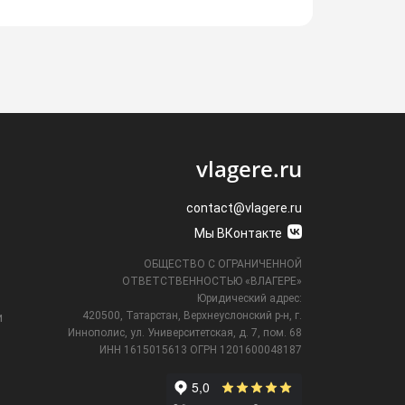
vlagere.ru
contact@vlagere.ru
Мы ВКонтакте
ОБЩЕСТВО С ОГРАНИЧЕННОЙ
ОТВЕТСТВЕННОСТЬЮ «ВЛАГЕРЕ»
Юридический адрес:
420500, Татарстан, Верхнеуслонский р-н, г.
и
Иннополис, ул. Университетская,
д. 7, пом. 68
ИНН 1615015613
ОГРН 1201600048187