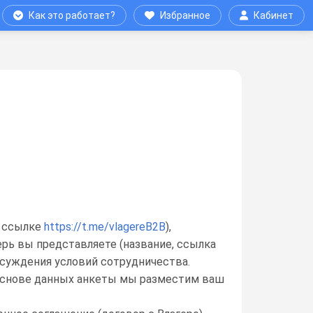
Как это работает?
Избранное
Кабинет
о ссылке
https://t.me/vlagereB2B
),
ерь вы представляете (название, ссылка
бсуждения условий сотрудничества.
 основе данных анкеты мы разместим ваш