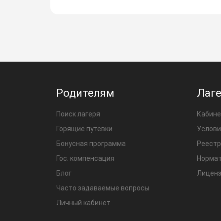
Родителям
Лаг
Поиск лагеря
Кабине
Горящие путевки
Услови
Бонусная программа
Реестр
Гос. компенсация
Нормат
Блог
Лиценз
Часто задаваемые вопросы
Личный кабинет