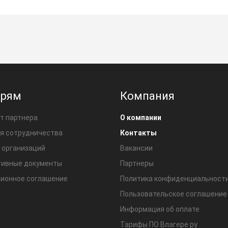
ерям
Компания
т партнера
О компании
я сотрудничества
Контакты
 организаций
Вакансии
ивные документы
Партнеры
ионное соглашение
Политика конфиденциальност
Пользовательское соглашение
Информация об оплате
Тарифы ПО Влагере.ру