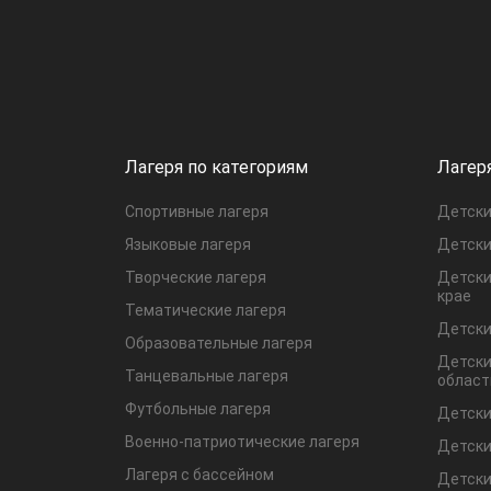
Лагеря по категориям
Лагер
Спортивные лагеря
Детски
Языковые лагеря
Детски
Творческие лагеря
Детски
крае
Тематические лагеря
Детски
Образовательные лагеря
Детски
Танцевальные лагеря
област
Футбольные лагеря
Детски
Военно-патриотические лагеря
Детски
Лагеря с бассейном
Детски