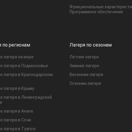
Функциональные характеристи
Программное обеспечение
я по регионам
Лагеря по сезонам
е лагеря на море
Летние лагеря
е лагеря в Подмосковье
Зимние лагеря
е лагеря в Краснодарском
Весенние лагеря
Осенние лагеря
е лагеря в Крыму
е лагеря в Ленинградской
и
е лагеря в Анапе
е лагеря в Сочи
е лагеря в Туапсе