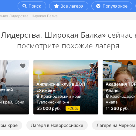
Поиск
Все лагеря
Популярное
емия Лидерства. Широкая Балка
 Лидерства. Широкая Балка»
сейчас 
посмотрите похожие лагеря
Английский клуб в ДОЛ
Академия TOP.
летний
«Химик»
Анапе
Краснодарский край,
Краснодарск
й край, Сочи
Туапсинский р-н
Анапа
55 000 руб.
-26%
11 360 руб.
ком крае
Лагеря в Новороссийске
Лагеря на Черном