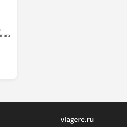
и
т его
vlagere.ru