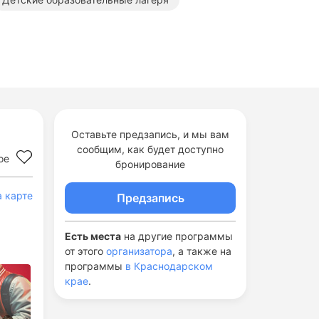
хнические лагеря в Краснодарском крае
Оставьте предзапись, и мы вам
сообщим, как будет доступно
ое
бронирование
а карте
Предзапись
Есть места
на другие программы
от этого
организатора
, а также на
программы
в Краснодарском
крае
.