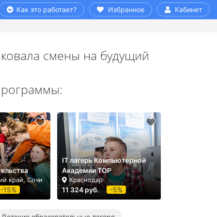
Как это работает?
Избранное
Кабинет
ковала смены на будущий
программы:
IT лагерь Компьютерной
ельства
Академии ТОР
ий край, Сочи
Краснодар
-15%
11 324 руб.
-5%
Детские образовательные лагеря