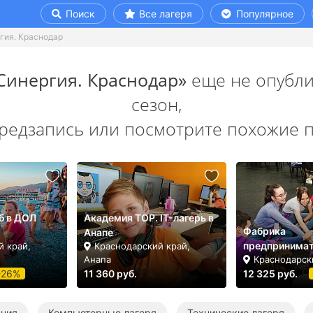
Поиск
Все лагеря
Популярное
гия. Краснодар
Синергия. Краснодар»
еще не опубли
сезон,
предзапись или посмотрите похожие 
б в ДОЛ
Академия TOP. IT-лагерь в
Фабрика
Анапе
предпринимат
й край,
Краснодарский край,
Анапа
Краснодарск
-26%
11 360 руб.
12 325 руб.
ания
Компьютерные лагеря
Технические лагеря