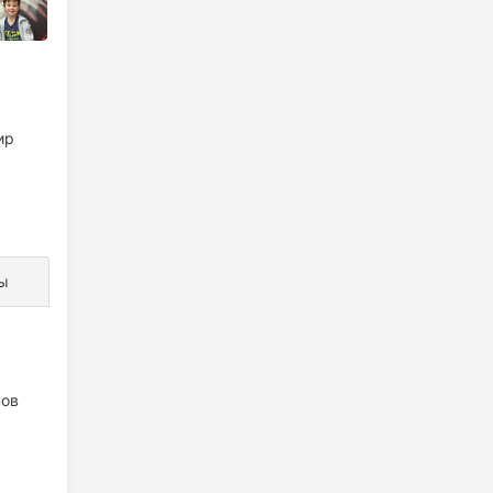
ир
ы
нов