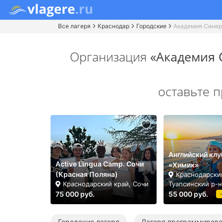
Все лагеря
Краснодар
Городские
Академия Синер
Организация
«Академия 
оставьте 
Английский клу
Active Lingua Camp. Сочи
«Химик»
(Красная Поляна)
Краснодарски
Краснодарский край, Сочи
Туапсинский р-н
75 000 руб.
55 000 руб.
Городские лагеря
Лагеря программиров