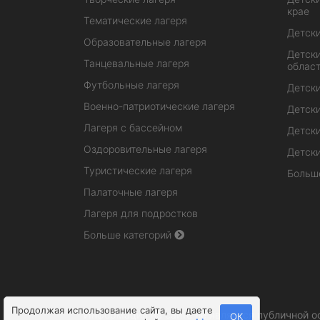
крае
Тематические лагеря
Детски
Образовательные лагеря
Детски
Танцевальные лагеря
облас
Футбольные лагеря
Детски
Военно-патриотические лагеря
Детски
Лагеря с бассейном
Детски
Оздоровительные лагеря
Детски
Туристические лагеря
Больш
Палаточные лагеря
Лагеря для подростков
Больше категорий
Продолжая использование сайта, вы даете
Информация на сайте не является публичной о
ОК