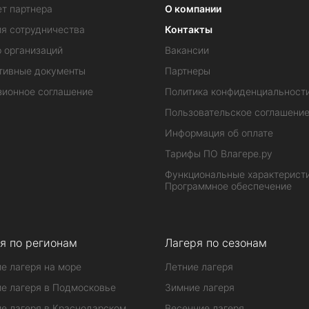
т партнера
О компании
ия сотрудничества
Контакты
 организаций
Вакансии
тивные документы
Партнеры
зионное соглашение
Политика конфиденциальност
Пользовательское соглашени
Информация об оплате
Тарифы ПО Влагере.ру
Функциональные характеристи
Программное обеспечение
я по регионам
Лагеря по сезонам
е лагеря на море
Летние лагеря
е лагеря в Подмосковье
Зимние лагеря
е лагеря в Краснодарском
Весенние лагеря