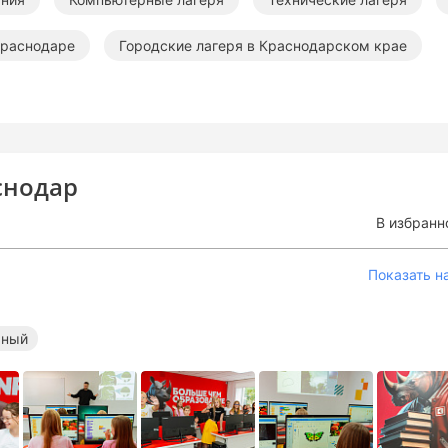
Краснодаре
Городские лагеря в Краснодарском крае
рае
Компьютерные лагеря в Краснодарском крае
Те
ае
снодар
В избранн
Показать н
ьный