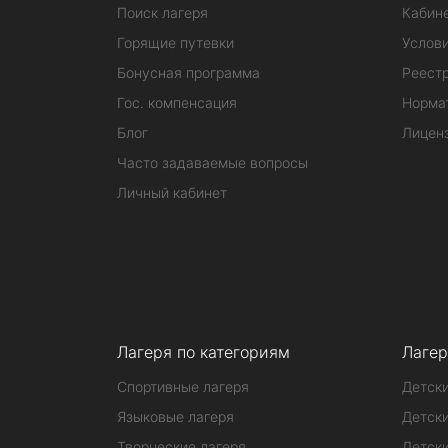
Поиск лагеря
Кабине
Горящие путевки
Услов
Бонусная программа
Реестр
Гос. компенсация
Норма
Блог
Лицен
Часто задаваемые вопросы
Личный кабинет
Лагеря по категориям
Лагер
Спортивные лагеря
Детски
Языковые лагеря
Детски
Творческие лагеря
Детски