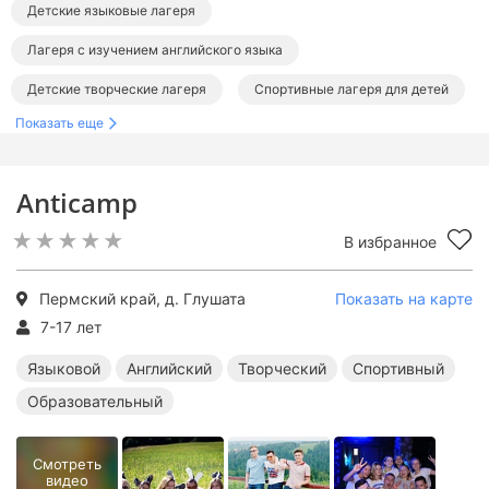
Детские языковые лагеря
Лагеря с изучением английского языка
Детские творческие лагеря
Спортивные лагеря для детей
Показать еще
Образовательные лагеря для детей
Детские лагеря с бассейном
Лагеря в Пермском крае
Anticamp
Лагеря в Перми
В избранное
Пермский край, д. Глушата
Показать на карте
7-17 лет
Языковой
Английский
Творческий
Спортивный
Образовательный
Смотреть
видео