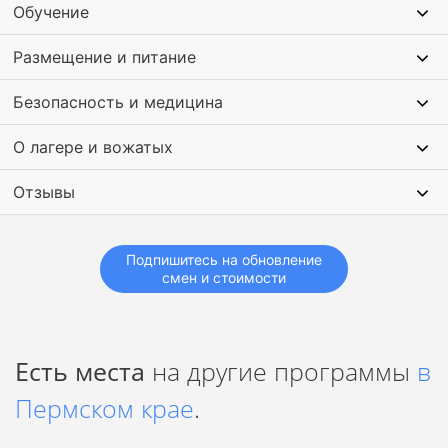
Обучение
Самые актуальные и полезные занятия.
Команда ярких и молодых вожатых.
Размещение и питание
Интересные гости каждую смену.
Шумные вечеринки каждый день.
Безопасность и медицина
О лагере и вожатых
Отзывы
Подпишитесь на обновление
смен и стоимости
Есть места
на другие программы
в
Пермском крае
.