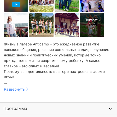
Жизнь в лагере Anticamp – это ежедневное развитие
навыков общения, решение социальных задач, получение
новых знаний и практических умений, которые точно
пригодятся в жизни современному ребенку! А самое
главное – это отдых и веселье!
Поэтому вся деятельность в лагере построена в форме
игры!
Размещение в комфортабельных коттеджах от 3 до 5
Сауна с бассейном.
Развернуть
человек: теплый пол, мебель из экологичных материалов,
Открытый бассейн.
санузлы в номерах.
Веревочный парк.
База окружена лесным массивом, охраняется ЧОП,
Программа
оснащена системой видеонаблюдения.