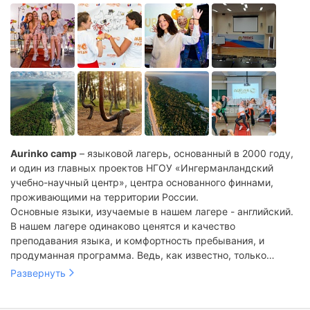
Aurinko camp
– языковой лагерь, основанный в 2000 году,
и один из главных проектов НГОУ «Ингерманландский
учебно-научный центр», центра основанного финнами,
проживающими на территории России.
Основные языки, изучаемые в нашем лагере - английский.
В нашем лагере одинаково ценятся и качество
преподавания языка, и комфортность пребывания, и
продуманная программа. Ведь, как известно, только
сложив все эти составляющие, можно отдохнуть с
Развернуть
пользой:)
Мы учим не только грамотному и красивому языку, не