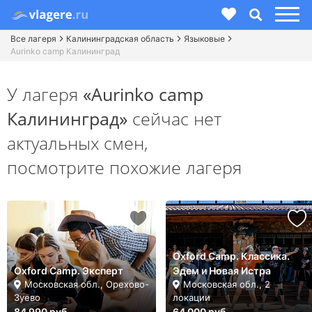
Все лагеря
Калининградская область
Языковые
Aurinko camp Калининград
У лагеря
«Aurinko camp
Калининград»
сейчас нет
актуальных смен,
посмотрите похожие лагеря
Oxford Camp. Классика.
Oxford Camp. Эксперт
Эдем и Новая Истра
Московская обл., Орехово-
Московская обл., 2
Зуево
локации
84 990 руб.
64 000 руб.