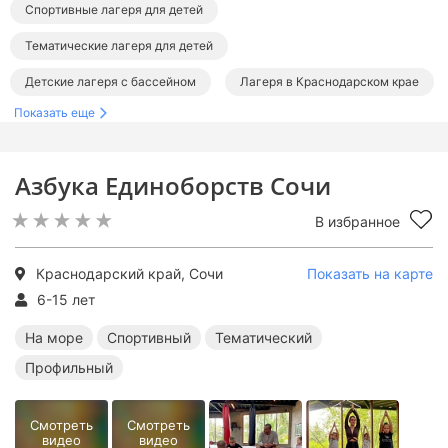
Спортивные лагеря для детей
Тематические лагеря для детей
Детские лагеря с бассейном
Лагеря в Краснодарском крае
Показать еще
Детские лагеря в Сочи
Лагеря на море для детей
Детские лагеря на Черном море
Азбука Единоборств Сочи
Спортивные лагеря в Краснодарском крае
В избранное
Тематические лагеря в Краснодарском крае
Лагеря с бассейном в Краснодарском крае
Краснодарский край, Сочи
Показать на карте
Спортивные лагеря в Сочи
Тематические лагеря в Сочи
6-15 лет
Лагеря с бассейном в Сочи
Спортивные лагеря на море
На море
Спортивный
Тематический
Профильный
Тематические лагеря на море
Лагеря с бассейном на море
Смотреть
Смотреть
видео
видео