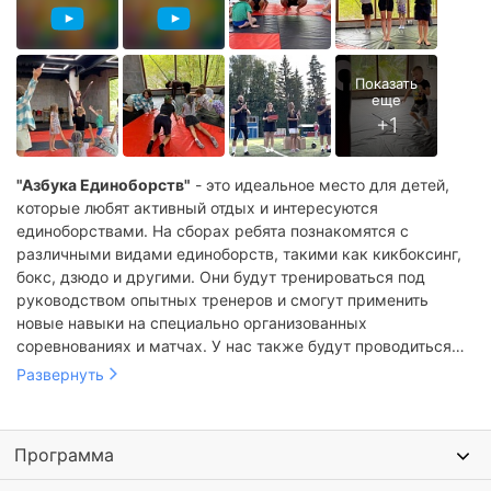
"Азбука Единоборств"
- это идеальное место для детей,
которые любят активный отдых и интересуются
единоборствами. На сборах ребята познакомятся с
различными видами единоборств, такими как кикбоксинг,
бокс, дзюдо и другими. Они будут тренироваться под
руководством опытных тренеров и смогут применить
новые навыки на специально организованных
соревнованиях и матчах. У нас также будут проводиться
интересные мероприятия и игры, а также организован
Развернуть
комфортный отдых и питание.
У нас, в "Азбуке Единоборств"
дети не только получат
Программа
профессиональное обучение и тренировки, но также
смогут развить свое самообладание и командный дух. В