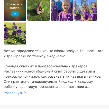
Смотреть
видео
Летние городские теннисные сборы "Азбука Тенниса" - это
2 тренировки по теннису ежедневно.
Команда опытных и профессиональных тренеров.
Наставники имеют обширный опыт работы с детьми и
прекрасно понимают, как развивать их навыки в теннисе.
Они практикуют индивидуальный подход к каждому
ребенку, адаптируя тренировки в соответствии с
возрастом, уровнем навыков и целями игроков.
Развернуть
Тренеры не только передают технику и тактику игры, но и
внушают детям страсть и любовь к теннису, помогая им