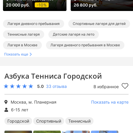
20 000 руб.
-10%
26 800 руб.
Лагеря дневного пребывания
Спортивные лагеря для детей
Теннисные лагеря
Детские лагеря на лето
Лагеря в Москве
Лагеря дневного пребывания в Москве
Показать еще
Спортивные лагеря в Москве
Теннисные лагеря в Москве
Летние лагеря в Москве
Летние городские лагеря
Азбука Тенниса Городской
Летние спортивные лагеря
Летние теннисные лагеря
5.0
33 отзыва
В избранное
Москва, м. Планерная
Показать на карте
6-15 лет
Городской
Спортивный
Теннисный