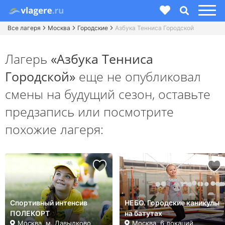
Все лагеря
Москва
Городские
Азбука Тенниса Городской
Лагерь
«Азбука Тенниса
Городской»
еще не опубликовал
смены на будущий сезон,
оставьте
предзапись или посмотрите
похожие лагеря:
Спортивный интенсив
НЕБО. Городские каникулы
ПОЛЕКОРТ
на батутах
Москва, м. Давыдково
Москва, 6 локаций