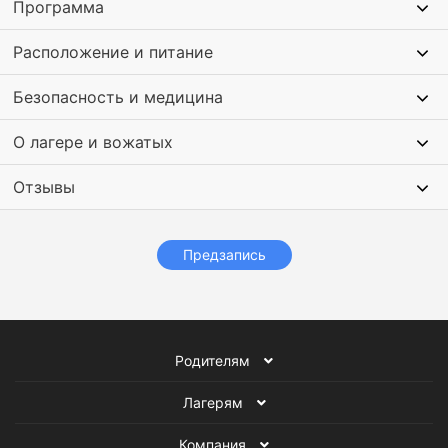
Программа
раскрыть свой потенциал и достичь новых высот в этом
спорте.
Расположение и питание
Безопасность и медицина
О лагере и вожатых
Отзывы
Предзапись
Родителям
Лагерям
Компания