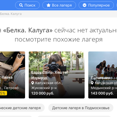
Поиск
Все лагеря
Популярное
Белка. Калуга
я
«Белка. Калуга»
сейчас нет актуальн
посмотрите похожие лагеря
Enjoy Camp. Хештег
. Лавка
Изумруд
Патагония
Калужская обл.,
Калужская об
., Петрово
Жуковский р-н
Медынский р-
-5%
120 000 руб.
143 000 руб.
ческие детские лагеря
Детские лагеря в Подмосковье