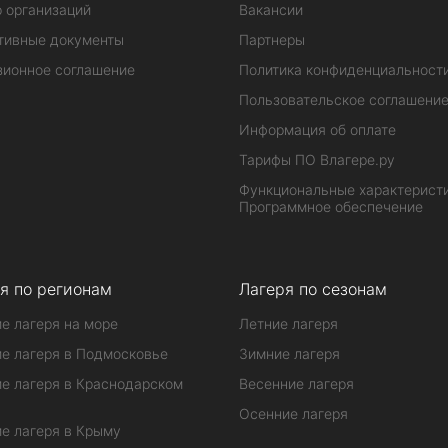
 организаций
Вакансии
тивные документы
Партнеры
зионное соглашение
Политика конфиденциальност
Пользовательское соглашени
Информация об оплате
Тарифы ПО Влагере.ру
Функциональные характеристи
Программное обеспечение
я по регионам
Лагеря по сезонам
е лагеря на море
Летние лагеря
е лагеря в Подмосковье
Зимние лагеря
е лагеря в Краснодарском
Весенние лагеря
Осенние лагеря
е лагеря в Крыму