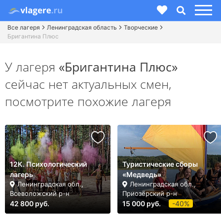
Все лагеря
Ленинградская область
Творческие
Бригантина Плюс
У лагеря
«Бригантина Плюс»
сейчас нет актуальных смен,
посмотрите похожие лагеря
12К. Психологический
Туристические сборы
лагерь
«Медведь»
Ленинградская обл.,
Ленинградская обл.,
Всеволожский р-н
Приозёрский р-н
42 800 руб.
15 000 руб.
-40%