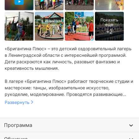
«Бригантина Плюс» – это детский оздоровительный лагерь
в Ленинградской области с интереснейшей программой.
Дети раскроются как личность, разовьют фантазию и
креативность мышления.
В лагере «Бригантина Плюс» работают творческие студии и
мастерские: танцы, изобразительное искусство,
рукоделие, моделирование. Проводятся развивающие
тренинги, увлекательные игры на смекалку. Организуются
Развернуть
спортивные состязания, туристические походы и
экскурсия в зоопарк.
Программа