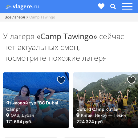
Все лагеря
Camp Tawingo
У лагеря
«Camp Tawingo»
сейчас
нет актуальных смен,
посмотрите похожие лагеря
Языковой тур "BC Dubai
Camp"
Oxford Camp Китай
ОАЭ, Дубай
Китай, Инкоу — Пекин
171 694 руб.
224 324 руб.