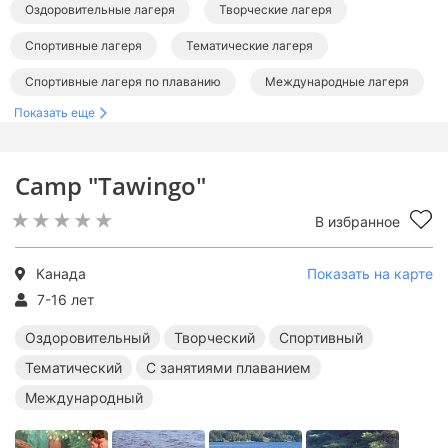
Оздоровительные лагеря
Творческие лагеря
Спортивные лагеря
Тематические лагеря
Спортивные лагеря по плаванию
Международные лагеря
Показать еще
Лагеря в Канаде
Лагеря за границей
Оздоровительные лагеря за границей
Camp "Tawingo"
Творческие лагеря за границей
В избранное
Спортивные лагеря за границей
Тематические лагеря за границей
Канада
Показать на карте
Лагеря с занятиями плаванием за границей
7-16 лет
Международные лагеря за границей
Оздоровительный
Творческий
Спортивный
Тематический
С занятиями плаванием
Международный