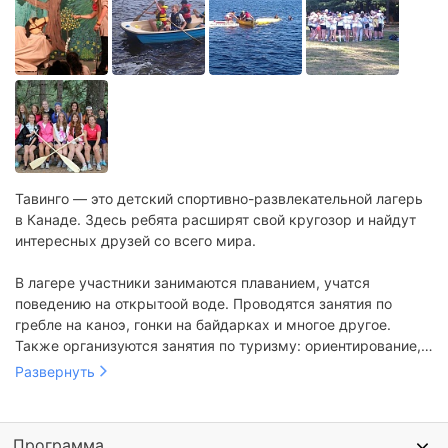
Тавинго — это детский спортивно-развлекательной лагерь
в Канаде. Здесь ребята расширят свой кругозор и найдут
интересных друзей со всего мира.
В лагере участники занимаются плаванием, учатся
поведению на открытоой воде. Проводятся занятия по
гребле на каноэ, гонки на байдарках и многое другое.
Также организуются занятия по туризму: ориентирование,
вязание узлов, обустройство лагеря и приготовление пищи
Развернуть
на костре. Проходят экскурсии, спортивные игры и квесты
на природе.
Программа