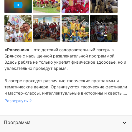
«Ровесник»
– это детский оздоровительный лагерь в
Брянске с насыщенной развлекательной программой.
Здесь ребята не только укрепят физическое здоровье, но и
увлекательно проведут время.
В лагере проходят различные творческие программы и
тематические вечера. Организуются творческие фестивали
и мастер-классы, интеллектуальные викторины и квесты.
Проводятся спортивные состязания, дни здоровья и
Развернуть
подвижные игры на свежем воздухе.
Программа