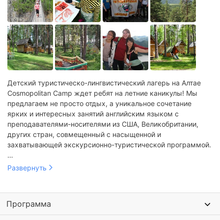
Детский туристическо-лингвистический лагерь на Алтае
Cosmopolitan Camp ждет ребят на летние каникулы! Мы
предлагаем не просто отдых, а уникальное сочетание
ярких и интересных занятий английским языком с
преподавателями-носителями из США, Великобритании,
других стран, совмещенный с насыщенной и
захватывающей экскурсионно-туристической программой.
Такие каникулы подарят массу наилучших эмоций и
Развернуть
впечатлений! Ребята увидят множество знаковых и
изумительно красивых мест Алтая, известные
достопримечательности. А чего стоят красивейшие
Программа
пейзажи!