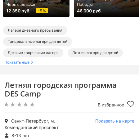
Чернышевская
Победы
12 350 руб.
-5%
46 000 руб.
Лагеря дневного пребывания
Танцевальные лагеря для детей
Детские творческие лагеря
Летние лагеря для детей
Показать еще
Лагеря в Санкт-Петербурге
Лагеря дневного пребывания в Санкт-Петербурге
Летняя городская программа
Танцевальные лагеря в Санкт-Петербурге
DES Camp
Творческие лагеря в Санкт-Петербурге
В избранное
Летние лагеря в Санкт-Петербурге
Летние городские лагеря
Летние танцевальные лагеря
Санкт-Петербург, м.
Показать на карте
Комендантский проспект
Летние творческие лагеря
8-13 лет