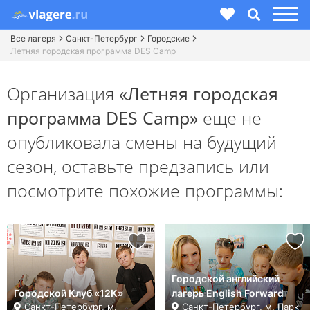
Все лагеря
Санкт-Петербург
Городские
Летняя городская программа DES Camp
Организация
«Летняя городская
программа DES Camp»
еще не
опубликовала смены на будущий
сезон,
оставьте предзапись или
посмотрите похожие программы:
Городской английский
Городской Клуб «12К»
лагерь English Forward
Санкт-Петербург, м.
Санкт-Петербург, м. Парк