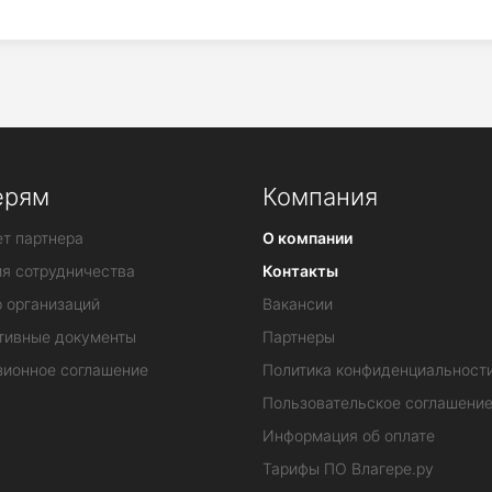
ерям
Компания
т партнера
О компании
ия сотрудничества
Контакты
 организаций
Вакансии
тивные документы
Партнеры
зионное соглашение
Политика конфиденциальност
Пользовательское соглашени
Информация об оплате
Тарифы ПО Влагере.ру