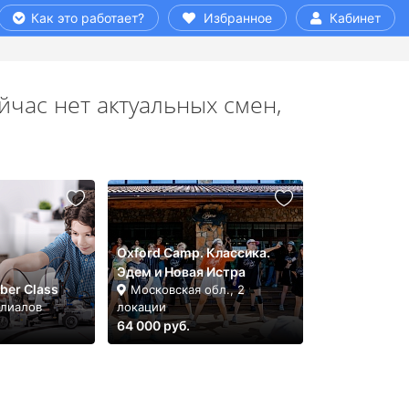
Как это работает?
Избранное
Кабинет
йчас нет актуальных смен,
Oxford Camp. Классика.
Эдем и Новая Истра
ber Class
Московская обл., 2
илиалов
локации
64 000 руб.