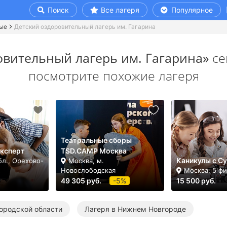
Поиск
Все лагеря
Популярное
ые
Детский оздоровительный лагерь им. Гагарина
овительный лагерь им. Гагарина»
се
посмотрите похожие лагеря
Театральные сборы
Эксперт
TSD.CAMP Москва
Каникулы с Cy
бл., Орехово-
Москва, м.
Новослободская
Москва, 5 ф
49 305 руб.
-5%
15 500 руб.
ородской области
Лагеря в Нижнем Новгороде