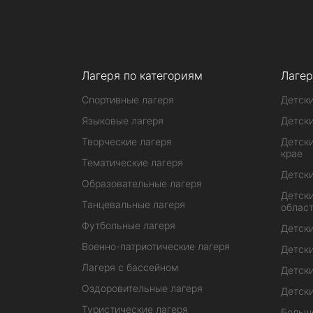
Лагеря по категориям
Лагер
Спортивные лагеря
Детски
Языковые лагеря
Детски
Творческие лагеря
Детски
крае
Тематические лагеря
Детски
Образовательные лагеря
Детски
Танцевальные лагеря
облас
Футбольные лагеря
Детски
Военно-патриотические лагеря
Детски
Лагеря с бассейном
Детски
Оздоровительные лагеря
Детски
Туристические лагеря
Больш