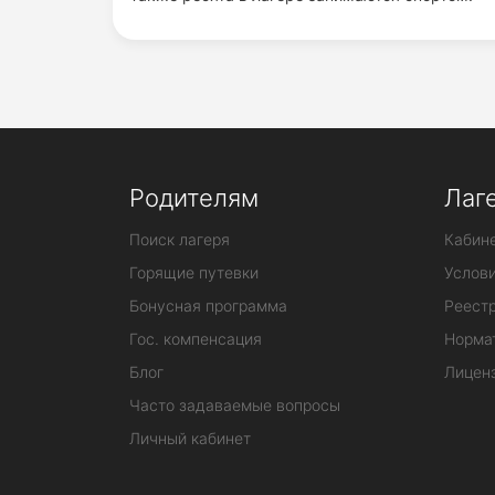
Родителям
Лаг
Поиск лагеря
Кабине
Горящие путевки
Услов
Бонусная программа
Реестр
Гос. компенсация
Норма
Блог
Лицен
Часто задаваемые вопросы
Личный кабинет