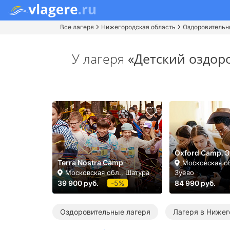
Все лагеря
Нижегородская область
Оздоровительн
У лагеря
«Детский оздор
Oxford Camp. 
Terra Nostra Camp
Московская о
Московская обл., Шатура
Зуево
39 900 руб.
-5%
84 990 руб.
Оздоровительные лагеря
Лагеря в Нижег