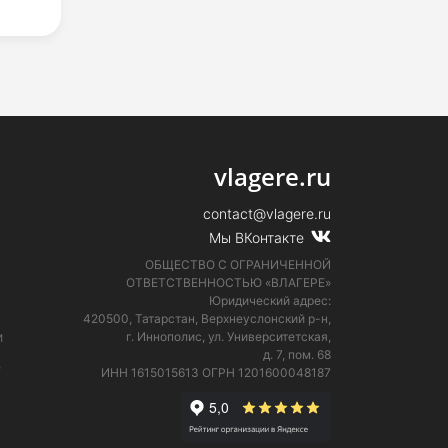
vlagere.ru
contact@vlagere.ru
Мы ВКонтакте
ОБЩЕСТВО С ОГРАНИЧЕННОЙ
ОТВЕТСТВЕННОСТЬЮ «ВЛАГЕРЕ»
Юридический адрес:
420500, Татарстан, Верхнеуслонский р-н,
и
г. Иннополис, ул. Университетская,
д. 7, пом. 68
е
ИНН 1615015613
ОГРН 1201600048187