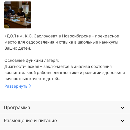
«ДОЛ им. К.С. Заслонова» в Новосибирске – прекрасное
место для оздоровления и отдыха в школьные каникулы
Ваших детей.
Основные функции лагеря:
Диагностическая – заключается в анализе состояния
воспитательной работы, диагностике и развитии здоровья и
личностных качеств детей.
Развернуть
Предупредительно-профилактическая направлена, на
предупреждение и профилактику неблагоприятных
социальных процессов и явлений.
Программа
Социально-терапевтическая – предусматривает оказание
Размещение и питание
психолого-педагогической помощи ребенку, направленной
на преодоление последствий влияния неблагоприятных