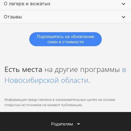
О лагере и вожатых
факторов социализации.
Образовательно-воспитательная – заключается в
Отзывы
образовательном и воспитательном воздействии на
ребенка со стороны всех субъектов системы.
Подпишитесь на обновление
смен и стоимости
Есть места
на другие программы
в
Новосибирской области
.
Информация представлена в ознакомительных целях на основе
открытых источников на момент публикации.
Родителям