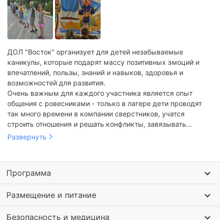
ДОЛ "Восток" организует для детей незабываемые
каникулы, которые подарят массу позитивных эмоций и
впечатлений, пользы, знаний и навыков, здоровья и
возможностей для развития.
Очень важным для каждого участника является опыт
общения с ровесниками - только в лагере дети проводят
так много времени в компании сверстников, учатся
строить отношения и решать конфликты, завязывать
дружбу и обмениваться опытом, находить общий язык с
Развернуть
разными ребятами. В будущем это поможет более просто и
легко завязывать нужные знакомства, дружеские
отношения в вузе, на работе, в любом кругу общения.
Программа
Размещение и питание
Безопасность и медицина