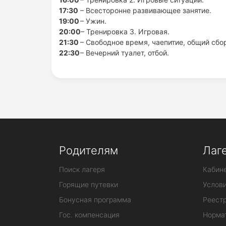
17:30
– Всесторонне развивающее занятие.
19:00
– Ужин.
20:00
– Тренировка 3. Игровая.
21:30
– Свободное время, чаепитие, общий сбо
22:30
– Вечерний туалет, отбой.
Родителям
Лаг
Поиск лагеря
Кабине
Горящие путевки
Услов
Бонусная программа
Реестр
Гос. компенсация
Норма