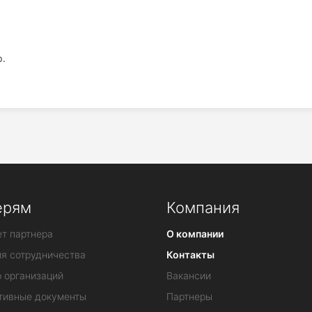
р.
ерям
Компания
т партнера
О компании
ия сотрудничества
Контакты
 организаций
Вакансии
тивные документы
Партнеры