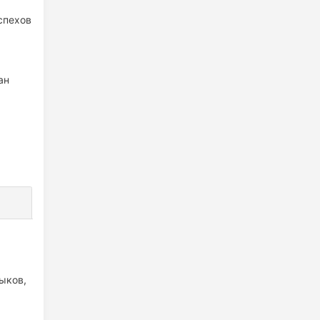
спехов
ан
ыков,