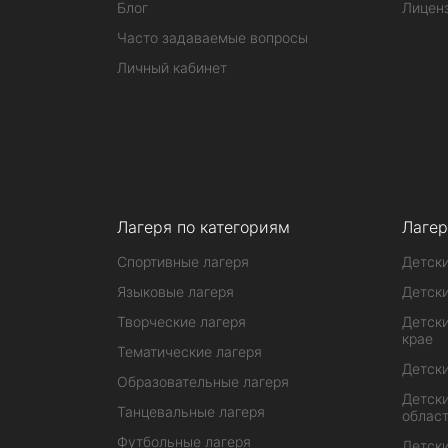
Блог
Лицен
Часто задаваемые вопросы
Личный кабинет
Лагеря по категориям
Лагер
Спортивные лагеря
Детски
Языковые лагеря
Детски
Творческие лагеря
Детски
крае
Тематические лагеря
Детски
Образовательные лагеря
Детски
Танцевальные лагеря
облас
Футбольные лагеря
Детски