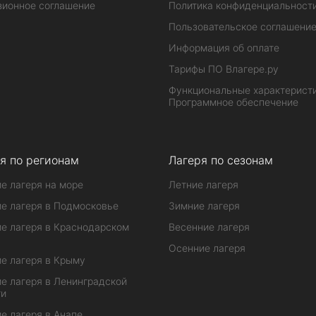
зионное соглашение
Политика конфиденциальност
Пользовательское соглашени
Информация об оплате
Тарифы ПО Влагере.ру
Функциональные характеристи
Программное обеспечение
я по регионам
Лагеря по сезонам
е лагеря на море
Летние лагеря
е лагеря в Подмосковье
Зимние лагеря
е лагеря в Краснодарском
Весенние лагеря
Осенние лагеря
е лагеря в Крыму
е лагеря в Ленинградской
ти
е лагеря в Анапе