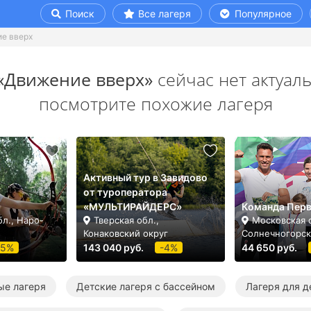
Поиск
Все лагеря
Популярное
е вверх
«Движение вверх»
сейчас нет актуал
посмотрите похожие лагеря
Активный тур в Завидово
от туроператора
«МУЛЬТИРАЙДЕРС»
Команда Пер
л., Наро-
Тверская обл.,
Московская о
Конаковский округ
Солнечногорск
-5%
143 040 руб.
-4%
44 650 руб.
ые лагеря
Детские лагеря с бассейном
Лагеря для д