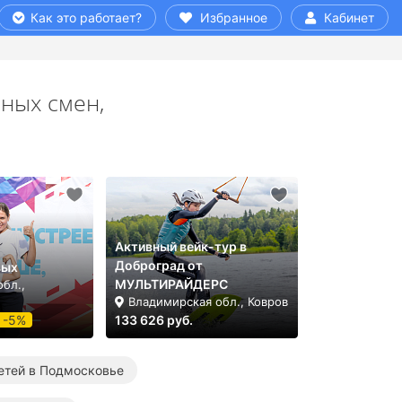
Как это работает?
Избранное
Кабинет
ьных смен,
Активный вейк-тур в
Доброград от
вых
МУЛЬТИРАЙДЕРС
бл.,
Владимирская обл., Ковров
-5%
133 626 руб.
етей в Подмосковье