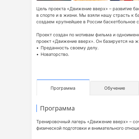
Цель проекта «Движение вверх» – развитие ба
в спорте и в жизни. Мы взяли нашу страсть к 
создаем крупнейшее в России баскетбольное 
Проект создан по мотивам фильма и одноимен
проект «Движение вверх». Он базируется на ж
Преданность своему делу.
Новаторство.
Преодоление трудностей и самого себя.
Стремление к наивысшему результату.
Вера в себя и свою мечту.
Программа
Обучение
Программа
Тренировочный лагерь «Движение вверх» – со
физической подготовки и внимательного отнош