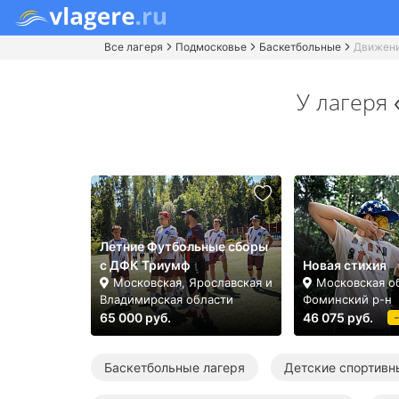
Все лагеря
Подмосковье
Баскетбольные
Движени
У лагеря
Летние Футбольные сборы
с ДФК Триумф
Новая стихия
Московская, Ярославская и
Московская об
Владимирская области
Фоминский р-н
65 000 руб.
46 075 руб.
Баскетбольные лагеря
Детские спортивн