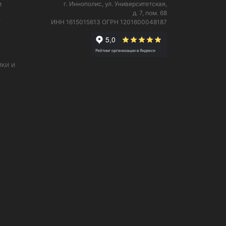
и
г. Иннополис, ул. Университетская,
д. 7, пом. 68
е
ИНН 1615015613
ОГРН 1201600048187
ки и