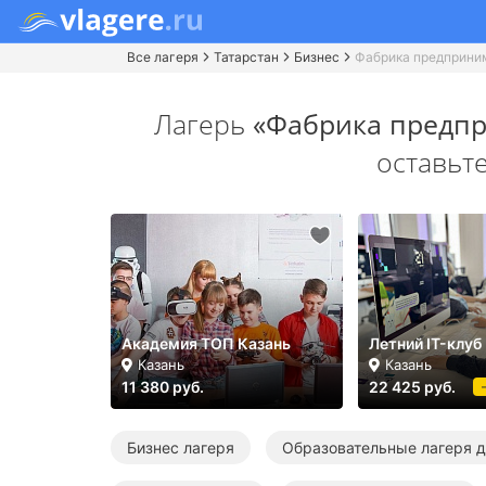
Все лагеря
Татарстан
Бизнес
Фабрика предприни
Лагерь
«Фабрика предпр
оставьт
Академия ТОП Казань
Летний IT-клуб
Казань
Казань
11 380 руб.
22 425 руб.
Бизнес лагеря
Образовательные лагеря д