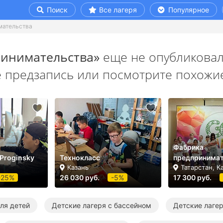
Поиск
Все лагеря
Популярное
мательства
инимательства»
еще не опубликовал
е предзапись или посмотрите похожие
Фабрика
 Proginsky
Технокласс
предпринимат
Казань
Татарстан, К
-25%
26 030 руб.
-5%
17 300 руб.
ля детей
Детские лагеря с бассейном
Детские лагер