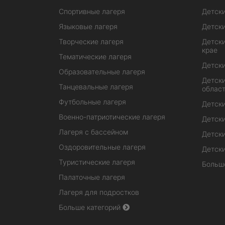
Спортивные лагеря
Детски
Языковые лагеря
Детски
Творческие лагеря
Детски
крае
Тематические лагеря
Детски
Образовательные лагеря
Детски
Танцевальные лагеря
облас
Футбольные лагеря
Детски
Военно-патриотические лагеря
Детски
Лагеря с бассейном
Детски
Оздоровительные лагеря
Детски
Туристические лагеря
Больш
Палаточные лагеря
Лагеря для подростков
Больше категорий