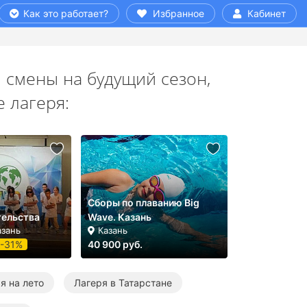
Как это работает?
Избранное
Кабинет
 смены на будущий сезон,
 лагеря:
Сборы по плаванию Big
ельства
Wave. Казань
азань
Казань
-31%
40 900 руб.
я на лето
Лагеря в Татарстане