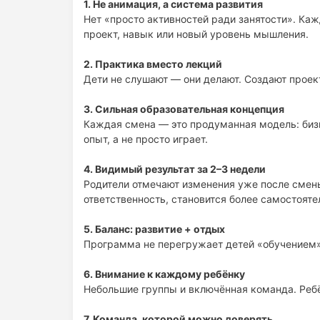
1. Не анимация, а система развития
проявляет инициативу;
Нет «просто активностей ради занятости». Каж
доводит идеи до результата.
проект, навык или новый уровень мышления.
Главное — ребёнок возвращается с пониманием
2. Практика вместо лекций
Дети не слушают — они делают. Создают проек
3. Сильная образовательная концепция
Каждая смена — это продуманная модель: биз
опыт, а не просто играет.
4. Видимый результат за 2–3 недели
Родители отмечают изменения уже после смены
ответственность, становится более самостоят
5. Баланс: развитие + отдых
Программа не перегружает детей «обучением». 
6. Внимание к каждому ребёнку
Небольшие группы и включённая команда. Ребё
7. Команда, которой можно доверять