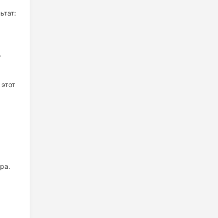
ьтат:
.
этот
ра.