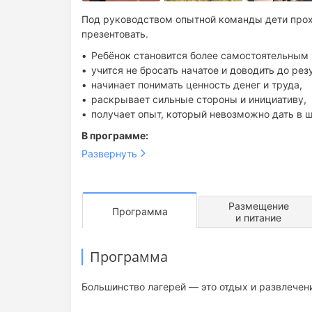
Под руководством опытной команды дети прохо
презентовать.
Ребёнок становится более самостоятельным
учится не бросать начатое и доводить до резу
начинает понимать ценность денег и труда,
раскрывает сильные стороны и инициативу,
получает опыт, который невозможно дать в ш
В программе:
Развернуть
комфортное проживание и 5-разовое питание
авторские тренинги по soft skills;
командные проекты и бизнес-игры;
творчество и спорт;
Размещение
Программа
вечерние мероприятия и атмосфера лагеря;
и питание
поездка в зоопарк;
внимание и сопровождение 24/7.
Программа
Результат после смены:
Большинство лагерей — это отдых и развлечен
ребёнок увереннее выражает мысли;
берёт на себя ответственность;