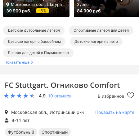
Московская обл., Шатура
Зуево
39 900 руб.
-5%
84 990 руб.
Детские футбольные лагеря
Спортивные лагеря для детей
Детские лагеря с бассейном
Детские лагеря на лето
Лагеря для детей в Подмосковье
Показать еще
Лагеря в Истре и Истринском районе
Футбольные лагеря в Подмосковье
FC Stuttgart. Огниково Comfort
Спортивные лагеря в Подмосковье
4.9
10 отзывов
В избранное
Лагеря с бассейном в Подмосковье
Летние лагеря в Подмосковье
Летние футбольные лагеря
Московская обл., Истринский р-н
Показать на карте
Летние спортивные лагеря
Летние лагеря с бассейном
8-14 лет
Футбольный
Спортивный