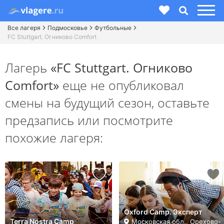
Все лагеря
Подмосковье
Футбольные
FC Stuttgart. Огниково Comfort
Лагерь
«FC Stuttgart. Огниково
Comfort»
еще не опубликовал
смены на будущий сезон,
оставьте
предзапись или посмотрите
похожие лагеря:
Oxford Camp. Эксперт
Terra Nostra Camp
Московская обл., Орехово-