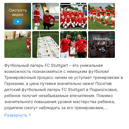
Смотреть
видео
Футбольный лагерь FC Stuttgart – это уникальная
возможность познакомиться с немецким футболом!
Тренировочный процесс ничем не уступает тренировкам в
Германии, а цена путевки значительно ниже! Посетив
детский футбольный лагерь FC Stuttgart в Подмосковье,
ребенок получит незабываемые впечатления. Помимо
значительного повышения уровня мастерства ребенка,
родители смогут наблюдать за его тренировками,
оказывать поддержку. Насыщенная программа
Развернуть
тренировок вкупе с качественным отдыхом на свежем
воздухе позволяет получить заряд энергии и активно