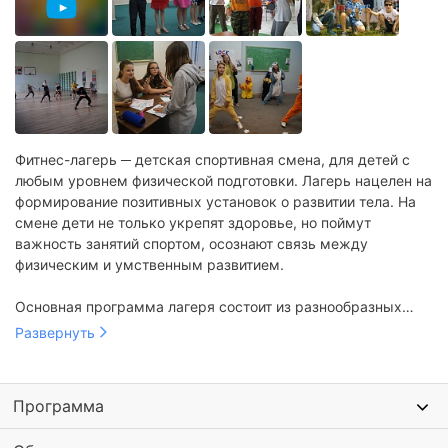
Фитнес-лагерь ─ детская спортивная смена, для детей с
любым уровнем физической подготовки. Лагерь нацелен на
формирование позитивных установок о развитии тела. На
смене дети не только укрепят здоровье, но поймут
важность занятий спортом, осознают связь между
физическим и умственным развитием.
Основная программа лагеря состоит из разнообразных
активных занятий. В день проводится несколько
Развернуть
тренировок на развитие выносливости, скорости,
мышечной силы. Дети занимаются игровыми видами
спорта (футбол, баскетбол, волейбол, флорбол), участвуют
Программа
в кроссфите. Проводятся занятия йогой, танцами и
скалолазанием.