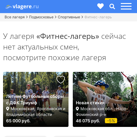
Все лагеря
Подмосковье
Спортивные
Фитнес-лагерь
У лагеря
«Фитнес-лагерь»
сейчас
нет актуальных смен,
посмотрите похожие лагеря
Летние Футбольные сборы
с ДФК Триумф
Новая стихия
Московская, Ярославская и
Московская обл., Наро-
Владимирская области
Фоминский р-н
65 000 руб.
46 075 руб.
-5%