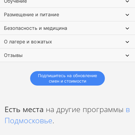
Обучение
Кроме этого в программе лагеря турнир по лазертаг,
Размещение и питание
посещение бассейна. Проходят развивающие мастер-
классы по общению, развитию креативности и работе в
команде.
Безопасность и медицина
О лагере и вожатых
Отзывы
Подпишитесь на обновление
смен и стоимости
Есть места
на другие программы
в
Подмосковье
.