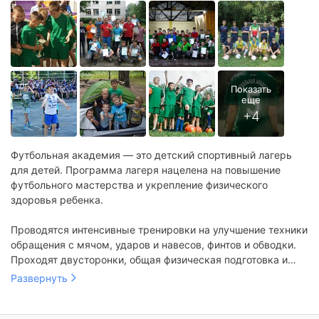
Футбольная академия — это детский спортивный лагерь
для детей. Программа лагеря нацелена на повышение
футбольного мастерства и укрепление физического
здоровья ребенка.
Проводятся интенсивные тренировки на улучшение техники
обращения с мячом, ударов и навесов, финтов и обводки.
Проходят двусторонки, общая физическая подготовка и
плавание в бассейне. Также организуются теоретические
Развернуть
занятия по тактике и истории футбола.