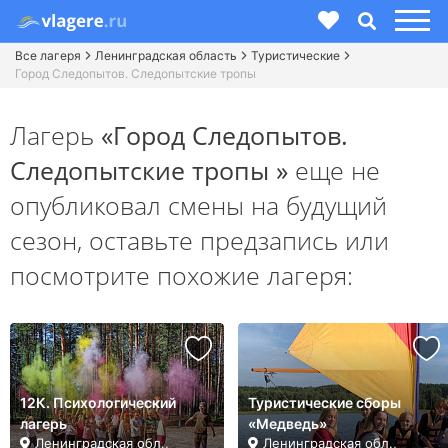
Все лагеря
Ленинградская область
Туристические
Город Следопытов. Следопытские тропы
Лагерь
«Город Следопытов.
Следопытские тропы »
еще не
опубликовал смены на будущий
сезон,
оставьте предзапись или
посмотрите похожие лагеря:
12К. Психологический
Туристические сборы
лагерь
«Медведь»
Ленинградская обл.,
Ленинградская обл.,