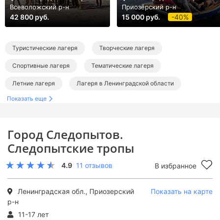
Всеволожский р-н
Приозёрский р-н
42 800 руб.
15 000 руб.
-40%
Туристические лагеря
Творческие лагеря
Спортивные лагеря
Тематические лагеря
Летние лагеря
Лагеря в Ленинградской области
Показать еще
Лагеря в Лосево
Туристические лагеря в Ленинградской области
Город Следопытов.
Творческие лагеря в Ленинградской области
Следопытские тропы
Спортивные лагеря в Ленинградской области
4.9
11 отзывов
В избранное
Тематические лагеря в Ленинградской области
Летние лагеря в Ленинградской области
Ленинградская обл., Приозерский
Показать на карте
р-н
Летние туристические лагеря
Летние творческие лагеря
11-17 лет