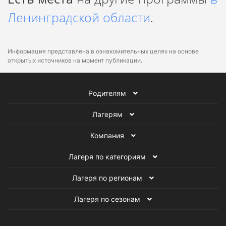
Ленинградской области
.
Законы Следопытов:
Информация представлена в ознакомительных целях на основе
открытых источников на момент публикации.
Родителям
Лагерям
Компания
Лагеря по категориям
Лагеря по регионам
Лагеря по сезонам