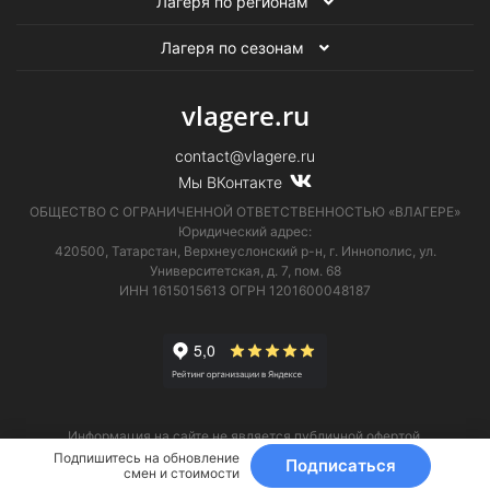
Лагеря по регионам
Лагеря по сезонам
vlagere.ru
contact@vlagere.ru
Мы ВКонтакте
ОБЩЕСТВО С ОГРАНИЧЕННОЙ ОТВЕТСТВЕННОСТЬЮ «ВЛАГЕРЕ»
Юридический адрес:
420500, Татарстан, Верхнеуслонский р-н, г. Иннополис, ул.
Университетская,
д. 7, пом. 68
ИНН 1615015613
ОГРН 1201600048187
Информация на сайте не является публичной офертой.
Телефон технической поддержки
8 (495) 374-61-17
.
Подпишитесь на обновление
Подписаться
смен и стоимости