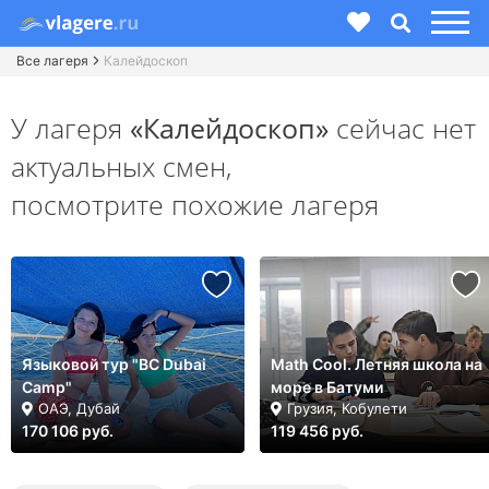
Все лагеря
Калейдоскоп
У лагеря
«Калейдоскоп»
сейчас нет
актуальных смен,
посмотрите похожие лагеря
Языковой тур "BC Dubai
Math Cool. Летняя школа на
Camp"
море в Батуми
ОАЭ, Дубай
Грузия, Кобулети
170 106 руб.
119 456 руб.