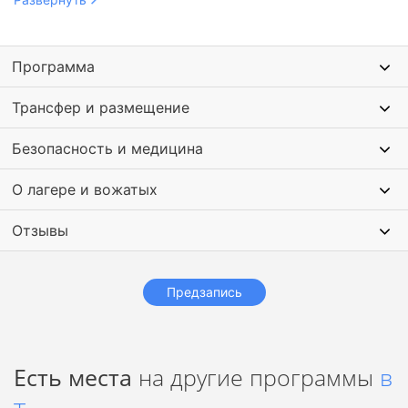
проекты с ИИ — от генерации текстов и изображений до
простых программ и чат-ботов. Старшие школьники
смогут исследовать, как использовать ИИ в учебе и
Программа
повседневной жизни.
Трансфер и размещение
Безопасность и медицина
О лагере и вожатых
Отзывы
Предзапись
Есть места
на другие программы
в