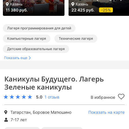
Казань
Казань
11 380 руб.
22 425 руб.
-25%
Лагеря программирования для детей
Компьютерные лагеря
Технические лагеря
Детские образовательные лагеря
Показать еще
Детские лагеря с бассейном
Лагеря на летние каникулы
Лагеря в Татарстане
Лагеря в Казани
Каникулы Будущего. Лагерь
Летние лагеря программирования
Зеленые каникулы
Летние компьютерные лагеря
Летние технические лагеря
5.0
1 отзыв
В избранное
Летние образовательные лагеря
Летние лагеря с бассейном
Татарстан, Боровое Матюшино
Показать на карте
7-17 лет