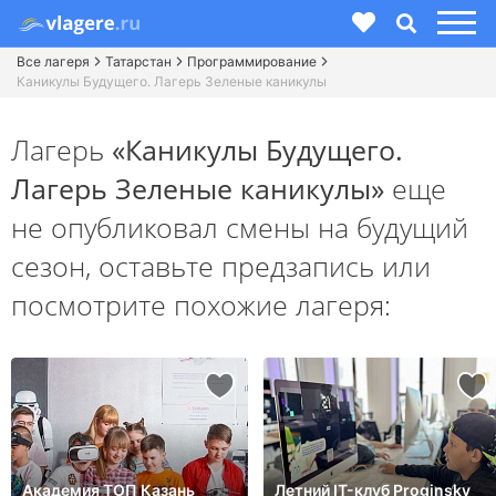
Все лагеря
Татарстан
Программирование
Каникулы Будущего. Лагерь Зеленые каникулы
Лагерь
«Каникулы Будущего.
Лагерь Зеленые каникулы»
еще
не опубликовал смены на будущий
сезон,
оставьте предзапись или
посмотрите похожие лагеря:
Академия ТОП Казань
Летний IT-клуб Proginsky