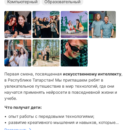
Компьютерный
Образовательный
Первая смена, посвященная
искусственному интеллекту
,
в Республике Татарстан! Мы приглашаем ребят в
увлекательное путешествие в мир технологий, где они
научатся применять нейросети в повседневной жизни и
учебе.
Что получат дети:
опыт работы с передовыми технологиями;
развитие креативного мышления и навыков, которые
финальный проект — дети создадут собственные
помогут в учебе и повседневной жизни;
Развернуть