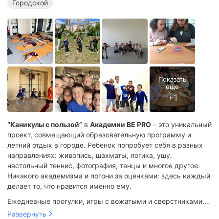
Городской
“Каникулы с пользой”
в
Академии BE PRO
– это уникальный
проект, совмещающий образовательную программу и
летний отдых в городе. Ребенок попробует себя в разных
направлениях: живопись, шахматы, логика, ушу,
настольный теннис, фотография, танцы и многое другое.
Никакого академизма и погони за оценками: здесь каждый
делает то, что нравится именно ему.
Ежедневные прогулки, игры с вожатыми и сверстниками.
Общение помогает чувствовать себя увереннее в любом
Развернуть
Почему мы?