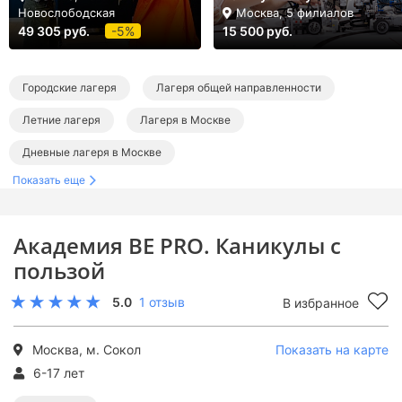
Новослободская
Москва, 5 филиалов
49 305 руб.
-5%
15 500 руб.
Городские лагеря
Лагеря общей направленности
Летние лагеря
Лагеря в Москве
Дневные лагеря в Москве
Показать еще
Лагеря общей направленности в Москве
Летние лагеря в Москве
Летние городские лагеря
Академия BE PRO. Каникулы с
Летние лагеря общей направленности
пользой
5.0
1 отзыв
В избранное
Москва, м. Сокол
Показать на карте
6-17 лет