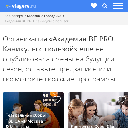
Все лагеря
Москва
Городские
Академия BE PRO. Каникулы с пользой
Организация
«Академия BE PRO.
Каникулы с пользой»
еще не
опубликовала смены на будущий
сезон,
оставьте предзапись или
посмотрите похожие программы:
Театральные сборы
TSD.CAMP Москва
Каникулы с Cyber Class
Москва, м.