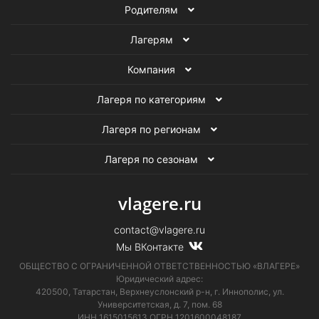
Родителям
Лагерям
Компания
Лагеря по категориям
Лагеря по регионам
Лагеря по сезонам
vlagere.ru
contact@vlagere.ru
Мы ВКонтакте
ОБЩЕСТВО С ОГРАНИЧЕННОЙ ОТВЕТСТВЕННОСТЬЮ «ВЛАГЕРЕ»
Юридический адрес:
420500, Татарстан, Верхнеуслонский р-н, г. Иннополис, ул.
Университетская,
д. 7, пом. 68
ИНН 1615015613
ОГРН 1201600048187