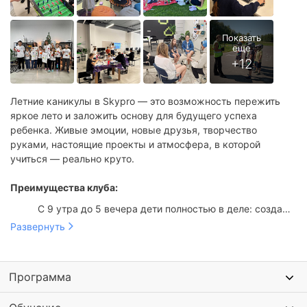
Летние каникулы в Skypro — это возможность пережить
яркое лето и заложить основу для будущего успеха
ребенка. Живые эмоции, новые друзья, творчество
руками, настоящие проекты и атмосфера, в которой
учиться — реально круто.
Преимущества клуба:
С 9 утра до 5 вечера дети полностью в деле: создают,
общаются, смеются и растут. Опытные наставники
За две недели — целый портфель работ. Сайт, игра,
Развернуть
рядом весь день.
мультфильм, 3D-модель, постер в Figma, брелок из
фетра — и это не список заданий, а то, что дети
сделают своими руками и унесут домой.
Программа
Никаких повторов. Две смены — две совершенно
разные программы. Новые проекты, новые