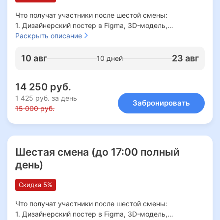
Что получат участники после шестой смены:
1. Дизайнерский постер в Figma, 3D-модель,
оживлённые AI-анимации, интерактивная карта
Раскрыть описание
региона с достопримечательностями, фетровые
брелоки, картина из термомозаики. Итоговый проект в
10 авг
23 авг
10 дней
VSCode на HTML с полноценным портфолио.
2. Навыки: работа с нейросетями, основы UI/UX, 3D-
14 250 руб.
моделирование, геймдизайн, сторителлинг, развитие
мелкой моторики, самостоятельность и тайм-
1 425 руб. за день
Забронировать
менеджмент.
15 000 руб.
3. Приложения/Инструменты: Figma, AI-генераторы
изображений, аудио и видео контента, 3D-редакторы
(Blender), конструкторы карт, ботов, среды для
геймдизайна.
Шестая смена (до 17:00 полный
день)
Скидка 5%
Что получат участники после шестой смены:
1. Дизайнерский постер в Figma, 3D-модель,