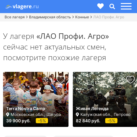
Все лагеря
Владимирская область
Конные
ЛАО Профи. Агро
У лагеря
«ЛАО Профи. Агро»
сейчас нет актуальных смен,
посмотрите похожие лагеря
Terra Nostra Camp
Живая Легенда
Московская обл., Шатура
Калужская обл., Петрово
39 900 руб.
-5%
82 840 руб.
-5%