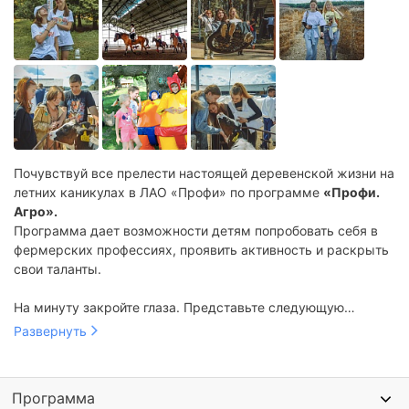
Почувствуй все прелести настоящей деревенской жизни на
летних каникулах в ЛАО «Профи» по программе
«Профи.
Агро».
Программа дает возможности детям попробовать себя в
фермерских профессиях, проявить активность и раскрыть
свои таланты.
На минуту закройте глаза. Представьте следующую
картину:
Развернуть
Раннее утро, лучи солнца пробиваются сквозь
застекленные окна террасы, постепенно заливая собой
комнату, где вы спите. За окном, где-то вдалеке голосит
Программа
петух, знаменуя своим криком наступление нового дня. С