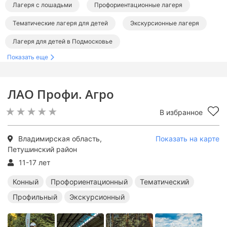
Лагеря с лошадьми
Профориентационные лагеря
Тематические лагеря для детей
Экскурсионные лагеря
Лагеря для детей в Подмосковье
Показать еще
Лагеря во Владимирской области
Конные лагеря в Подмосковье
ЛАО Профи. Агро
Профориентационные лагеря в Подмосковье
В избранное
Тематические лагеря в Подмосковье
Экскурсионные лагеря в Подмосковье
Владимирская область,
Показать на карте
Петушинский район
11-17 лет
Конный
Профориентационный
Тематический
Профильный
Экскурсионный