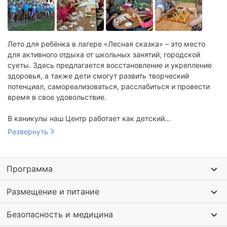
Лето для ребёнка в лагере «Лесная сказка» – это место
для активного отдыха от школьных занятий, городской
суеты. Здесь предлагается восстановление и укрепление
здоровья, а также дети смогут развить творческий
потенциал, самореализоваться, расслабиться и провести
время в свое удовольствие.
В каникулы наш Центр работает как детский
оздоровительный лагерь, а в остальное время как база
Развернуть
отдыха. Мы занимаемся организацией отдыха детей и
взрослых круглый год. К Вашим услугам: тур выходного
дня, организация праздников, корпоративные выездные
Программа
семинары.
Размещение и питание
Безопасность и медицина