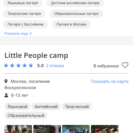
Языковые лагеря
Детские английские лагеря
Творческие лагеря
Образовательные лагеря
Лагеря с бассейном
Лагеря в Москве
Показать еще
Языковые лагеря в Москве
Английские лагеря в Москве
Творческие лагеря в Москве
Little People camp
Образовательные лагеря в Москве
5.0
2 отзыва
В избранное
Лагеря с бассейном в Москве
Москва, поселение
Показать на карте
Воскресенское
6-13 лет
Языковой
Английский
Творческий
Образовательный