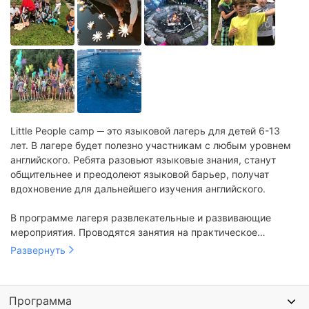
Little People camp ─ это языковой лагерь для детей 6-13
лет. В лагере будет полезно участникам с любым уровнем
английского. Ребята разовьют языковые знания, станут
общительнее и преодолеют языковой барьер, получат
вдохновение для дальнейшего изучения английского.
В программе лагеря развлекательные и развивающие
мероприятия. Проводятся занятия на практическое
изучение языка: ролевые игры, квесты, дискуссии.
Развернуть
Проходят пикники, пленэры, йога и спортивные эстафеты
на свежем воздухе. Организуются кулинарные и
декоративно-прикладные мастер-классы, занятия
Программа
музыкой, фотографией и видеосъемкой.