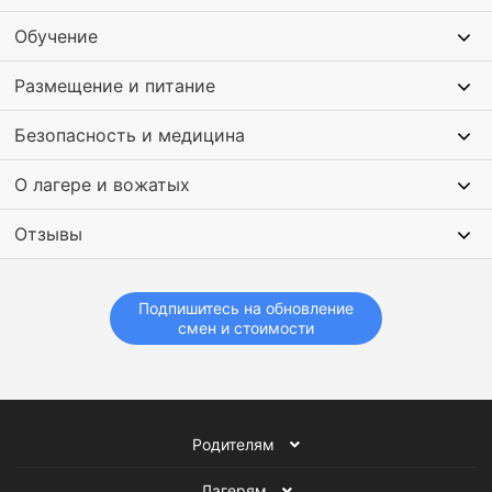
Обучение
Также дети посещают бассейн и веревочный парк.
Проводятся занятия по спортивному ориентированию и
Размещение и питание
верховой езде на лошадях. Организуются вечеринки,
конкурсы и викторины.
Безопасность и медицина
О лагере и вожатых
Отзывы
Подпишитесь на обновление
смен и стоимости
Родителям
Лагерям