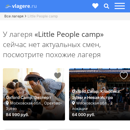
Все лагеря
Little People camp
У лагеря
«Little People camp»
сейчас нет актуальных смен,
посмотрите похожие лагеря
Oxford Camp. Классика.
Oxford Camp. Эксперт
Эдем и Новая Истра
Московская обл., Орехово-
Московская обл., 2
Зуево
локации
84 990 руб.
64 000 руб.