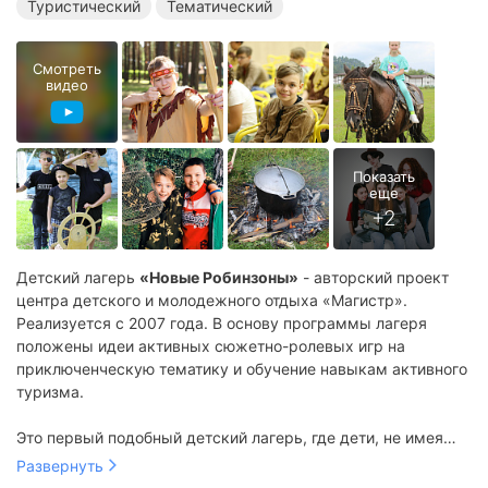
Туристический
Тематический
Смотреть
видео
Детский лагерь
«Новые Робинзоны»
- авторский проект
центра детского и молодежного отдыха «Магистр».
Реализуется с 2007 года. В основу программы лагеря
положены идеи активных сюжетно-ролевых игр на
приключенческую тематику и обучение навыкам активного
туризма.
Это первый подобный детский лагерь, где дети, не имея
специальной подготовки, в комфортных условиях могут
Развернуть
Комфортное размещение и качественное питание
освоить навыки пребывания в живой природе, научиться