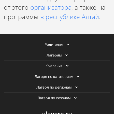
от этого
организатора
, а также на
программы
в республике Алтай
.
Родителям
Лагерям
Компания
Лагеря по категориям
Лагеря по регионам
Лагеря по сезонам
vlagere.ru