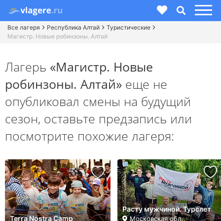
Все лагеря
Республика Алтай
Туристические
Магистр. Новые робинзоны. Алтай
Лагерь
«Магистр. Новые
робинзоны. Алтай»
еще не
опубликовал смены на будущий
сезон,
оставьте предзапись или
посмотрите похожие лагеря:
Расту мужчиной. Турслет
Terra Nostra Camp
Московская обл.,