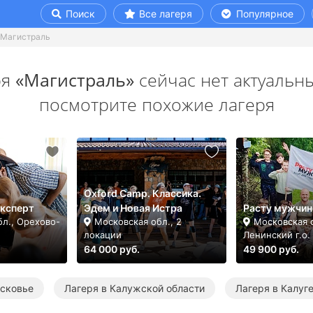
Поиск
Все лагеря
Популярное
Магистраль
ря
«Магистраль»
сейчас нет актуальны
посмотрите похожие лагеря
Oxford Camp. Классика.
Эксперт
Эдем и Новая Истра
Расту мужчин
бл., Орехово-
Московская обл., 2
Московская о
локации
Ленинский г.о.
64 000 руб.
49 900 руб.
осковье
Лагеря в Калужской области
Лагеря в Калуг