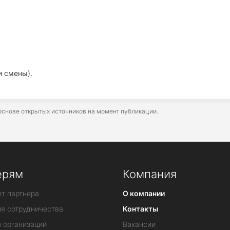
и смены).
снове открытых источников на момент публикации.
ерям
Компания
т партнера
О компании
ия сотрудничества
Контакты
 организаций
Вакансии