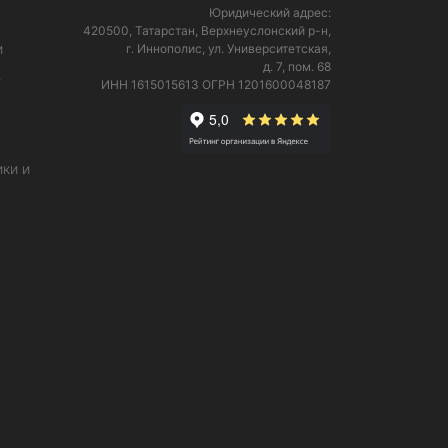
Юридический адрес:
420500, Татарстан, Верхнеуслонский р-н,
и
г. Иннополис, ул. Университетская,
д. 7, пом. 68
е
ИНН 1615015613
ОГРН 1201600048187
ки и