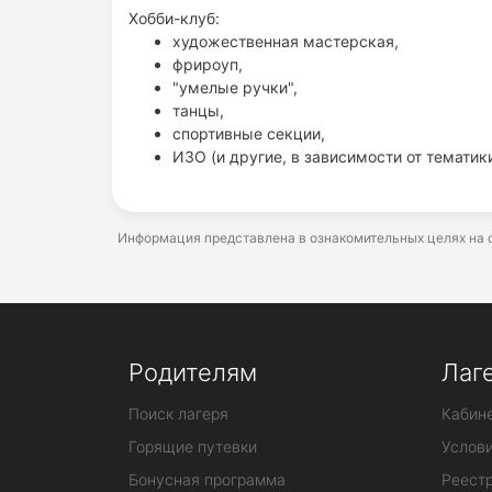
Хобби-клуб:
художественная мастерская,
фрироуп,
"умелые ручки",
танцы,
спортивные секции,
ИЗО (и другие, в зависимости от тематик
Информация представлена в ознакомительных целях на о
Родителям
Лаг
Поиск лагеря
Кабине
Горящие путевки
Услов
Бонусная программа
Реестр