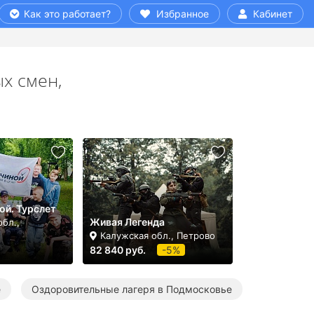
Как это работает?
Избранное
Кабинет
х смен,
ой. Турслет
Живая Легенда
бл.,
Калужская обл., Петрово
82 840 руб.
-5%
е
Оздоровительные лагеря в Подмосковье