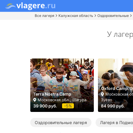
Все лагеря
Калужская область
Оздоровительные
У лаге
Oxford Camp. 
Terra Nostra Camp
Московская о
Московская обл., Шатура
Зуево
39 900 руб.
-5%
84 990 руб.
Оздоровительные лагеря
Лагеря в Подм