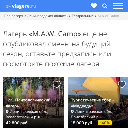
Все лагеря
Ленинградская область
Театральные
M.A.W. Camp
Лагерь
«M.A.W. Camp»
еще не
опубликовал смены на будущий
сезон,
оставьте предзапись или
посмотрите похожие лагеря:
12К. Психологический
Туристические сборы
лагерь
«Медведь»
Ленинградская обл.,
Ленинградская обл.,
Всеволожский р-н
Приозёрский р-н
42 800 руб.
15 000 руб.
-40%