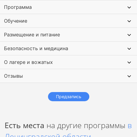
интеллектуальные квесты,
Программа
Но лагерь — это не только работа и знания. Это атмосфера
шумные дискотеки.
детства, ярких игровых моментов, личных тайн на
Обучение
вечерних огоньках. На смене детей ждет:
Размещение и питание
Безопасность и медицина
О лагере и вожатых
Отзывы
Предзапись
Есть места
на другие программы
в
Ленинградской области
.