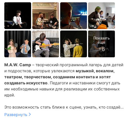
M.A.W. Camp
– творческий программный лагерь для детей
и подростков, которые увлекаются
музыкой, вокалом,
театром, творчеством, созданием контента и хотят
создавать искусство
. Педагоги и наставники смогут дать
им необходимые навыки для реализации их собственных
идей.
Это возможность стать ближе к сцене, узнать, кто создаёт
потрясающую атмосферу во время выступлений,
Развернуть
образовательная программа,
срежиссировать своё мероприятие и научиться особенным
большое количество тематических активностей на улице,
вещам у талантливых людей.
спортивные мероприятия,