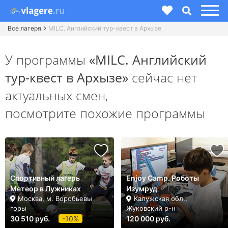
Все лагеря
MILC. Английский тур-квест в Архызе
У программы
«MILC. Английский
тур-квест в Архызе»
сейчас нет
актуальных смен,
посмотрите похожие программы
Спортивный лагерь
Enjoy Camp. Роботы
Метеор в Лужниках
Изумруд
Москва, м. Воробьевы
Калужская обл.,
горы
Жуковский р-н
30 510 руб.
-10%
120 000 руб.