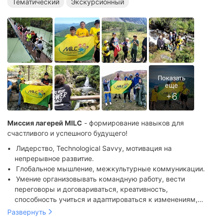
Тематический
Экскурсионный
Миссия лагерей MILC
- формирование навыков для
счастливого и успешного будущего!
Лидерство, Technological Savvy, мотивация на
непрерывное развитие.
Глобальное мышление, межкультурные коммуникации.
Умение организовывать командную работу, вести
переговоры и договариваться, креативность,
способность учиться и адаптироваться к изменениям,
Практика английского с педагогами-носителями.
ораторское искусство.
Развернуть