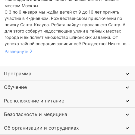
местам Москвы.
С 3 по 6 января мы ждём детей от 9 до 16 лет принять
участие в 4-дневном. Рождественском приключении по
поиску Санта-Клауса. Ребята найдут пропавшего Санту. А
для этого соберут недостающие улики в тайных местах
города и выполнят множество шпионских заданий. От
успеха тайной операции зависит всё Рождество! Никто не
получит подарки, пока не раскроется преступление против
Развернуть
Санта-Клауса!
Программа
Обучение
Расположение и питание
Безопасность и медицина
Об организации и сотрудниках