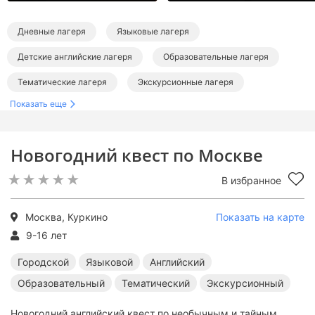
Дневные лагеря
Языковые лагеря
Детские английские лагеря
Образовательные лагеря
Тематические лагеря
Экскурсионные лагеря
Показать еще
Лагеря в Москве
Городские лагеря в Москве
Языковые лагеря в Москве
Английские лагеря в Москве
Новогодний квест по Москве
Образовательные лагеря в Москве
В избранное
Тематические лагеря в Москве
Экскурсионные лагеря в Москве
Москва, Куркино
Показать на карте
9-16 лет
Городской
Языковой
Английский
Образовательный
Тематический
Экскурсионный
Новогодний английский квест по необычным и тайным