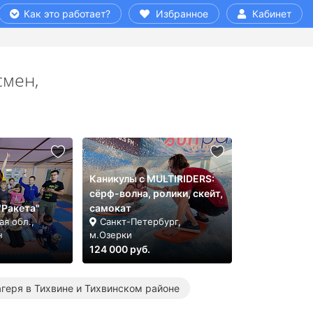
Как это работает?
Избранное
Кабинет
смен,
Каникулы с MULTIRIDERS:
сёрф-волна, ролики, скейт,
"Ракета"
самокат
я обл.,
Санкт-Петербург,
н
м.Озерки
124 000 руб.
геря в Тихвине и Тихвинском районе