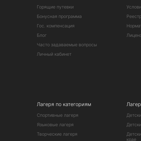
Горящие путевки
Услов
Бонусная программа
Реестр
Гос. компенсация
Норма
Блог
Лицен
Часто задаваемые вопросы
Личный кабинет
Лагеря по категориям
Лагер
Спортивные лагеря
Детски
Языковые лагеря
Детски
Творческие лагеря
Детски
крае