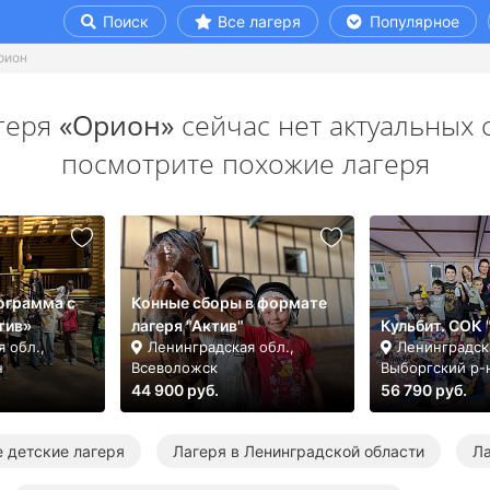
Поиск
Все лагеря
Популярное
рион
геря
«Орион»
сейчас нет актуальных 
посмотрите похожие лагеря
ограмма с
Конные сборы в формате
тив»
лагеря "Актив"
Кульбит. СОК 
 обл.,
Ленинградская обл.,
Ленинградска
н
Всеволожск
Выборгский р-
44 900 руб.
56 790 руб.
 детские лагеря
Лагеря в Ленинградской области
Ла