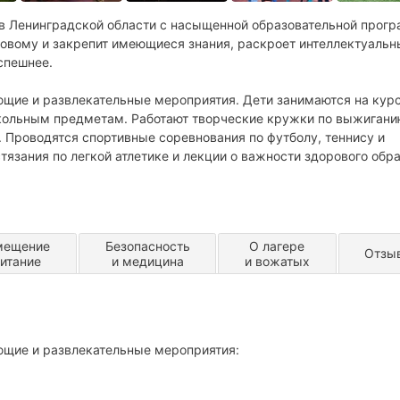
 в Ленинградской области с насыщенной образовательной прогр
 новому и закрепит имеющиеся знания, раскроет интеллектуальн
успешнее.
щие и развлекательные мероприятия. Дети занимаются на кур
кольным предметам. Работают творческие кружки по выжигани
 Проводятся спортивные соревнования по футболу, теннису и
тязания по легкой атлетике и лекции о важности здорового обр
ляже с развлекательными конкурсами, тематические вечера,
ность.
мещение
Безопасность
О лагере
Отзы
питание
и медицина
и вожатых
ющие и развлекательные мероприятия: