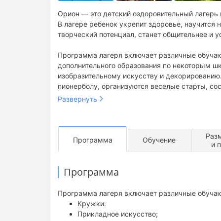
Орион — это детский оздоровительный лагерь
В лагере ребенок укрепит здоровье, научится
творческий потенциал, станет общительнее и 
Программа лагеря включает различные обучаю
дополнительного образования по некоторым ш
изобразительному искусству и декорированию.
пионерболу, организуются веселые старты, сос
жизни.
Развернуть
Кроме этого в программе купание на речном п
увлекательные квесты и игры на сообразитель
Раз
Программа
Обучение
и 
Программа
Программа лагеря включает различные обуча
Кружки:
Прикладное искусство;