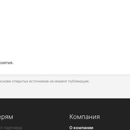
иятия.
снове открытых источников на момент публикации.
ерям
Компания
т партнера
О компании