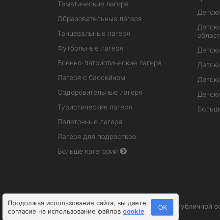
Тематические лагеря
Детски
Образовательные лагеря
Детски
Танцевальные лагеря
облас
Футбольные лагеря
Детски
Военно-патриотические лагеря
Детски
Лагеря с бассейном
Детски
Оздоровительные лагеря
Детски
Туристические лагеря
Больш
Палаточные лагеря
Лагеря для подростков
Больше категорий
Продолжая использование сайта, вы даете
Информация на сайте не является публичной о
ОК
согласие на использование файлов
cookie