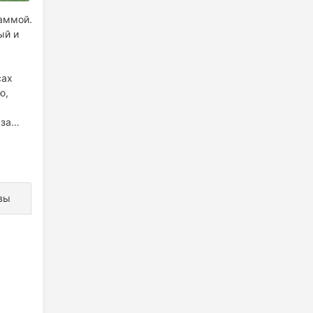
аммой.
ый и
сах
ю,
аза
вы