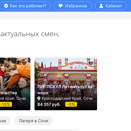
Как это работает?
Избранное
Кабинет
актуальных смен,
ПИПЛСКУЛ Летний клуб на
ельства
море
ий край, Сочи
Краснодарский Край, Сочи
-15%
84 357 руб.
-5%
рае
Лагеря в Сочи