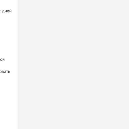
х дней
вой
овать