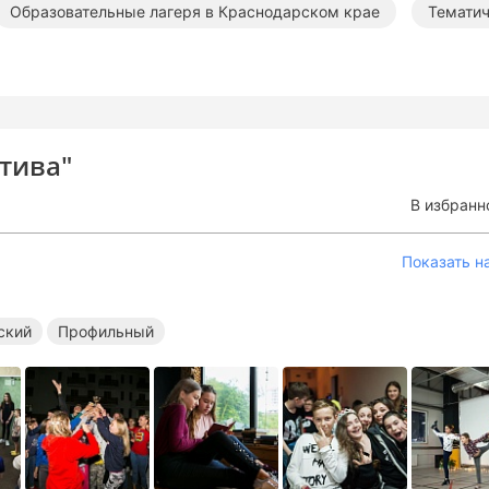
Образовательные лагеря в Краснодарском крае
Тематич
ые лагеря в Сочи
Тематические лагеря в Сочи
тива"
В избранн
Показать н
ский
Профильный