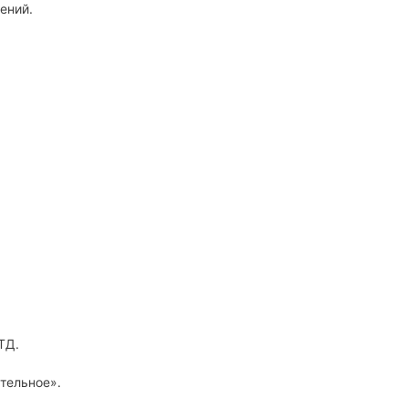
ений.
ТД.
тельное».