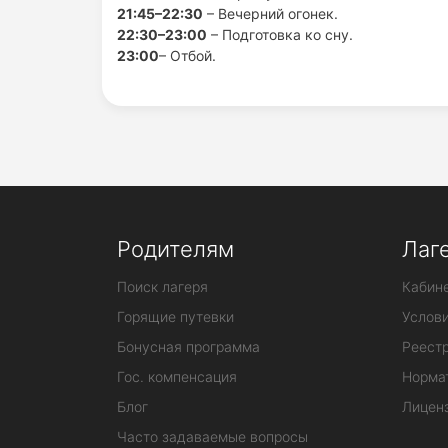
21:45–22:30
– Вечерний огонек.
22:30–23:00
– Подготовка ко сну.
23:00
– Отбой.
Родителям
Лаг
Поиск лагеря
Кабине
Горящие путевки
Услов
Бонусная программа
Реестр
Гос. компенсация
Норма
Блог
Лицен
Часто задаваемые вопросы