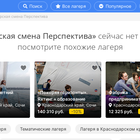
Поиск
Все лагеря
Популярное
рская смена Перспектива
ская смена Перспектива»
сейчас нет 
посмотрите похожие лагеря
летний
«Покоряя горизонты».
Фабрика
Яхтинг + образование
предпринимат
й край, Сочи
Краснодарский край, Сочи
Краснодарск
140 310 руб.
-10%
12 325 руб.
еря
Тематические лагеря
Лагеря в Краснодарском к