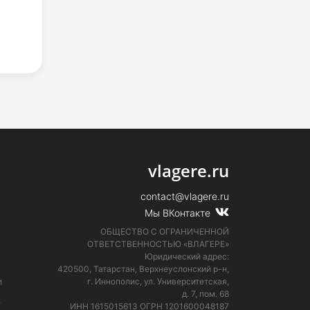
vlagere.ru
contact@vlagere.ru
Мы ВКонтакте
ОБЩЕСТВО С ОГРАНИЧЕННОЙ
ОТВЕТСТВЕННОСТЬЮ «ВЛАГЕРЕ»
Юридический адрес:
420500, Татарстан, Верхнеуслонский р-н,
и
г. Иннополис, ул. Университетская,
д. 7, пом. 68
е
ИНН 1615015613
ОГРН 1201600048187