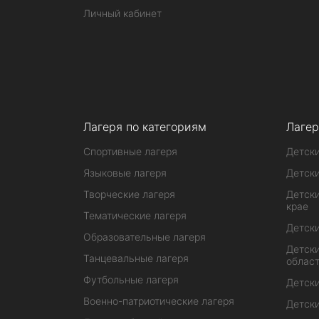
Личный кабинет
Лагеря по категориям
Лагер
Спортивные лагеря
Детски
Языковые лагеря
Детски
Творческие лагеря
Детски
крае
Тематические лагеря
Детски
Образовательные лагеря
Детски
Танцевальные лагеря
облас
Футбольные лагеря
Детски
Военно-патриотические лагеря
Детски