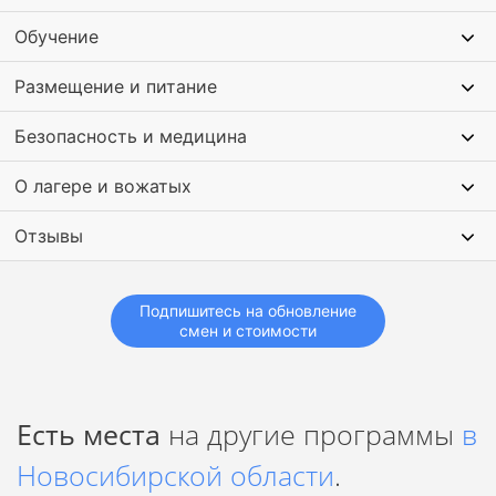
Обучение
Помимо этого в программе разговорный английский,
стрельба из лука, поэтический кружок. Проводятся съемки
Размещение и питание
фильма, дефиле и торжественный бал.
Безопасность и медицина
О лагере и вожатых
Отзывы
Подпишитесь на обновление
смен и стоимости
Есть места
на другие программы
в
Новосибирской области
.