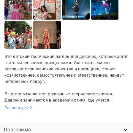
Это детский творческий лагерь для девочек, которые хотят
стать маленькими принцессами. Участницы смены
разовьют свои женские качества и потенциал, станут
хозяйственнее, самостоятельнее и ответственнее, найдут
интересных подруг.
В программе лагеря различные творческие занятия.
Девочки занимаются в академии стиля, где учатся
выбирать наряды и духи, наносить макияж. Проводятся
Развернуть
курсы хороших манер, классических и современных
танцев. Большое внимание в лагере уделяется
домоводству. Девочки учатся готовить различные блюда,
Программа
шить, украшать дом, стирать и гладить бельё.