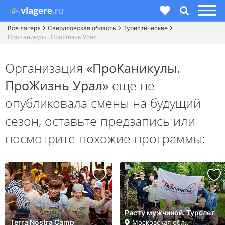
Все лагеря
Свердловская область
Туристические
ПроКаникулы. ПроЖизнь Урал
Организация
«ПроКаникулы.
ПроЖизнь Урал»
еще не
опубликовала смены на будущий
сезон,
оставьте предзапись или
посмотрите похожие программы:
Расту мужчиной. Турслет
Terra Nostra Camp
Московская обл.,